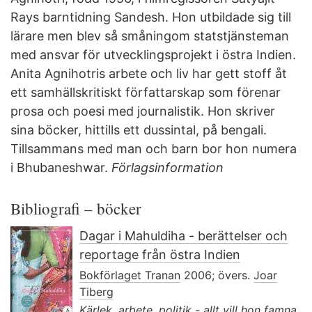
Rays barntidning Sandesh. Hon utbildade sig till
lärare men blev så småningom statstjänsteman
med ansvar för utvecklingsprojekt i östra Indien.
Anita Agnihotris arbete och liv har gett stoff åt
ett samhällskritiskt författarskap som förenar
prosa och poesi med journalistik. Hon skriver
sina böcker, hittills ett dussintal, på bengali.
Tillsammans med man och barn bor hon numera
i Bhubaneshwar.
Förlagsinformation
Bibliografi – böcker
Dagar i Mahuldiha - berättelser och
reportage från östra Indien
Bokförlaget Tranan
2006; övers.
Joar
Tiberg
Kärlek, arbete, politik - allt vill hon famna.