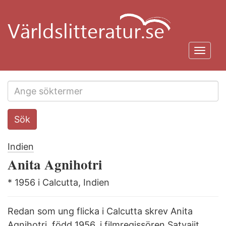
Hoppa
till
huvudinnehåll
Toggl
navig
Search
Sök
this
site
Indien
Anita Agnihotri
* 1956 i Calcutta, Indien
Redan som ung flicka i Calcutta skrev Anita
Agnihotri, född 1956, i filmregissören Satyajit