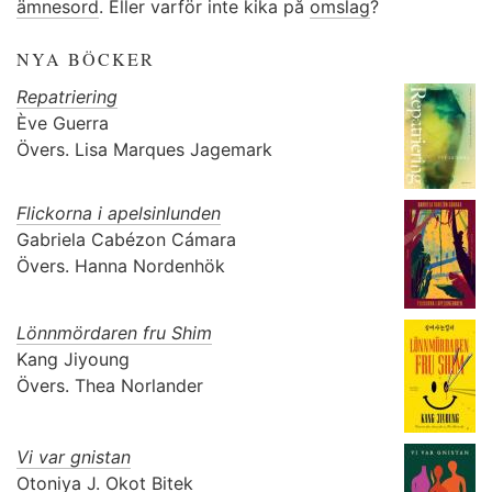
ämnesord
. Eller varför inte kika på
omslag
?
NYA BÖCKER
Repatriering
Ève Guerra
Övers.
Lisa Marques Jagemark
Flickorna i apelsinlunden
Gabriela Cabézon Cámara
Övers.
Hanna Nordenhök
Lönnmördaren fru Shim
Kang Jiyoung
Övers.
Thea Norlander
Vi var gnistan
Otoniya J. Okot Bitek