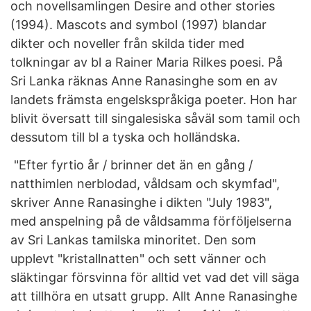
och novellsamlingen Desire and other stories
(1994). Mascots and symbol (1997) blandar
dikter och noveller från skilda tider med
tolkningar av bl a Rainer Maria Rilkes poesi. På
Sri Lanka räknas Anne Ranasinghe som en av
landets främsta engelskspråkiga poeter. Hon har
blivit översatt till singalesiska såväl som tamil och
dessutom till bl a tyska och holländska.
"Efter fyrtio år / brinner det än en gång /
natthimlen nerblodad, våldsam och skymfad",
skriver Anne Ranasinghe i dikten "July 1983",
med anspelning på de våldsamma förföljelserna
av Sri Lankas tamilska minoritet. Den som
upplevt "kristallnatten" och sett vänner och
släktingar försvinna för alltid vet vad det vill säga
att tillhöra en utsatt grupp. Allt Anne Ranasinghe