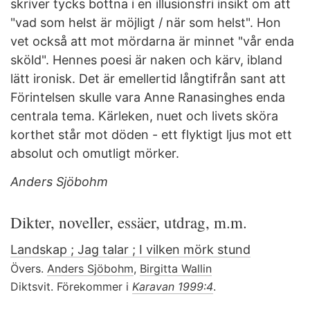
skriver tycks bottna i en illusionsfri insikt om att
"vad som helst är möjligt / när som helst". Hon
vet också att mot mördarna är minnet "vår enda
sköld". Hennes poesi är naken och kärv, ibland
lätt ironisk. Det är emellertid långtifrån sant att
Förintelsen skulle vara Anne Ranasinghes enda
centrala tema. Kärleken, nuet och livets sköra
korthet står mot döden - ett flyktigt ljus mot ett
absolut och omutligt mörker.
Anders Sjöbohm
Dikter, noveller, essäer, utdrag, m.m.
Landskap ; Jag talar ; I vilken mörk stund
Övers.
Anders Sjöbohm
,
Birgitta Wallin
Diktsvit. Förekommer i
Karavan 1999:4
.