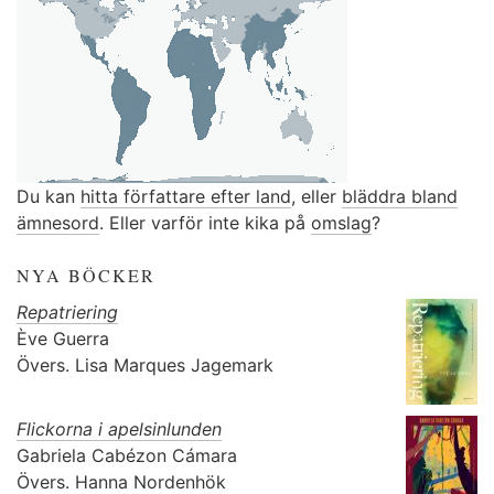
Du kan
hitta författare efter land
, eller
bläddra bland
ämnesord
. Eller varför inte kika på
omslag
?
NYA BÖCKER
Repatriering
Ève Guerra
Övers.
Lisa Marques Jagemark
Flickorna i apelsinlunden
Gabriela Cabézon Cámara
Övers.
Hanna Nordenhök