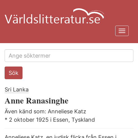
Hoppa
till
huvudinnehåll
Toggl
navig
Search
Sök
this
site
Sri Lanka
Anne Ranasinghe
Även känd som: Anneliese Katz
* 2 oktober 1925 i Essen, Tyskland
Anneliese Katz, en judisk flicka från Essen i