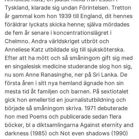
Tyskland, klarade sig undan Förintelsen. Tretton
år gammal kom hon 1939 till England, dit hennes
föräldrar lyckats skicka henne; själva mördades
de fem år senare i koncentrationslägret i
Chelmno. Andra världskriget utbröt och
Anneliese Katz utbildade sig till sjuksköterska.
Efter att ha mött och så småningom gift sig med
en singalesisk medicine studerande slog hon sig,
nu som Anne Ranasinghe, ner på Sri Lanka. De
första åren i sitt nya hemland ägnade hon sin
mesta tid åt familjen och barnen. På sextiotalet
gick hon emellertid en journalistutbildning och
började så småningom skriva. 1971 debuterade
hon med Poems och publicerade sedan flera
böcker, bl a diktsamlingarna Against eternity and
darkness (1985) och Not even shadows (1990)