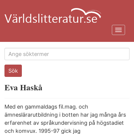
Hoppa
till
huvudinnehåll
Toggl
navig
Search
Sök
this
site
Eva Haskå
Med en gammaldags fil.mag. och
ämneslärarutbildning i botten har jag många års
erfarenhet av språkundervisning på högstadiet
och komvux. 1995-97 gick jag