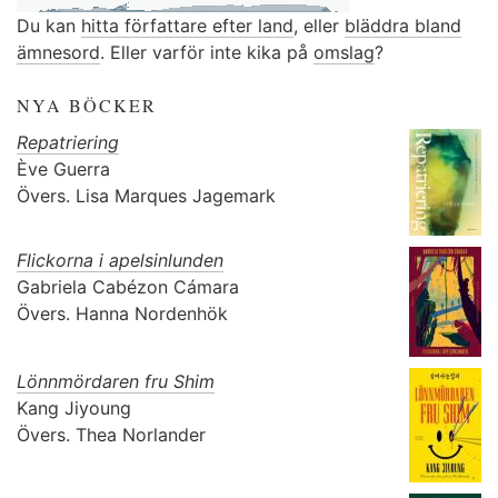
Du kan
hitta författare efter land
, eller
bläddra bland
ämnesord
. Eller varför inte kika på
omslag
?
NYA BÖCKER
Repatriering
Ève Guerra
Övers.
Lisa Marques Jagemark
Flickorna i apelsinlunden
Gabriela Cabézon Cámara
Övers.
Hanna Nordenhök
Lönnmördaren fru Shim
Kang Jiyoung
Övers.
Thea Norlander