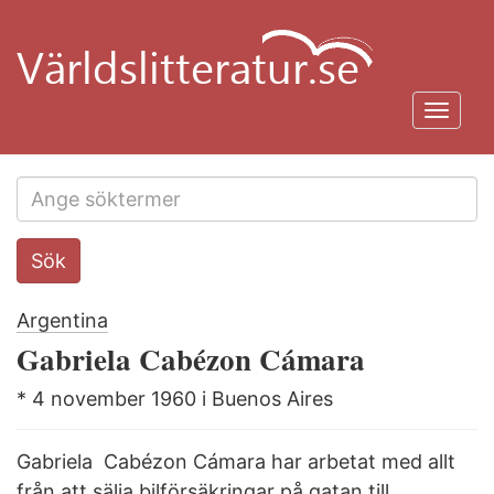
Hoppa
till
huvudinnehåll
Toggl
navig
Search
Sök
this
site
Argentina
Gabriela Cabézon Cámara
* 4 november 1960 i Buenos Aires
Gabriela Cabézon Cámara har arbetat med allt
från att sälja bilförsäkringar på gatan till