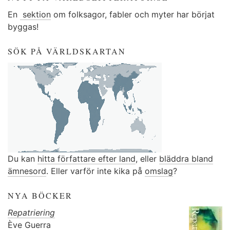
En
sektion
om folksagor, fabler och myter har börjat
byggas!
SÖK PÅ VÄRLDSKARTAN
Du kan
hitta författare efter land
, eller
bläddra bland
ämnesord
. Eller varför inte kika på
omslag
?
NYA BÖCKER
Repatriering
Ève Guerra