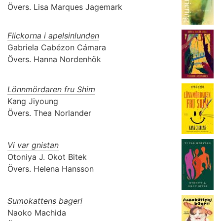
Övers.
Lisa Marques Jagemark
Flickorna i apelsinlunden
Gabriela Cabézon Cámara
Övers.
Hanna Nordenhök
Lönnmördaren fru Shim
Kang Jiyoung
Övers.
Thea Norlander
Vi var gnistan
Otoniya J. Okot Bitek
Övers.
Helena Hansson
Sumokattens bageri
Naoko Machida