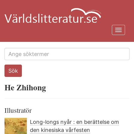
Hoppa
till
huvudinnehåll
Toggl
navig
Search
Sök
this
site
He Zhihong
Illustratör
Long-longs nyår : en berättelse om
den kinesiska vårfesten