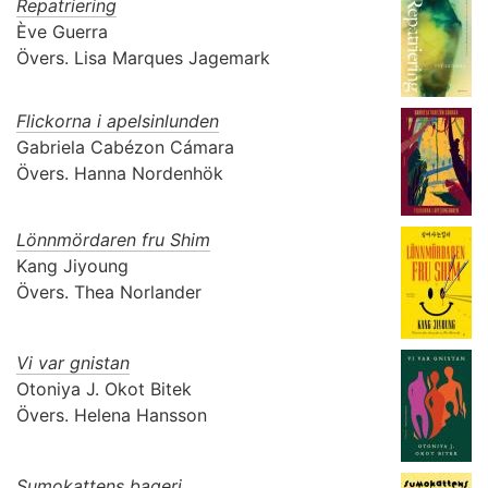
Repatriering
Ève Guerra
Övers.
Lisa Marques Jagemark
Flickorna i apelsinlunden
Gabriela Cabézon Cámara
Övers.
Hanna Nordenhök
Lönnmördaren fru Shim
Kang Jiyoung
Övers.
Thea Norlander
Vi var gnistan
Otoniya J. Okot Bitek
Övers.
Helena Hansson
Sumokattens bageri