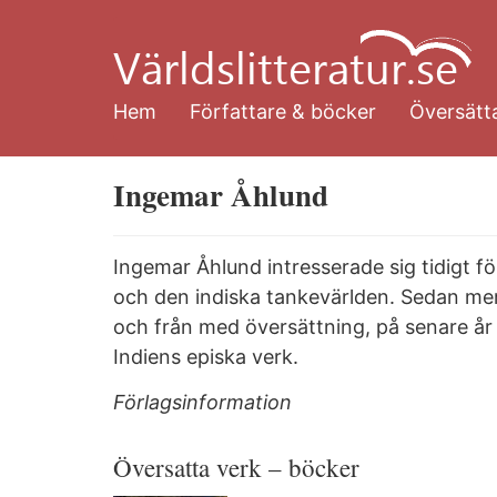
Hoppa
till
huvudinnehåll
Hem
Författare & böcker
Översätta
Ingemar Åhlund
Ingemar Åhlund intresserade sig tidigt fö
och den indiska tankevärlden. Sedan mer 
och från med översättning, på senare år
Indiens episka verk.
Förlagsinformation
Översatta verk – böcker