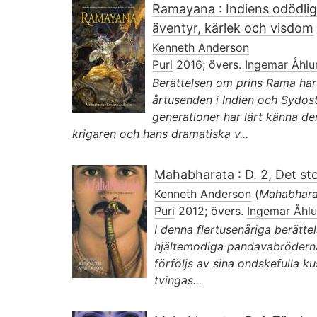
Ramayana : Indiens odödlig
äventyr, kärlek och visdom
Kenneth Anderson
Puri
2016; övers.
Ingemar Åhlu
Berättelsen om prins Rama har
årtusenden i Indien och Sydost
generationer har lärt känna d
krigaren och hans dramatiska v...
Mahabharata : D. 2, Det sto
Kenneth Anderson
(
Mahabhara
Puri
2012; övers.
Ingemar Åhl
I denna flertusenåriga berätte
hjältemodiga pandavabröderna
förföljs av sina ondskefulla ku
tvingas...