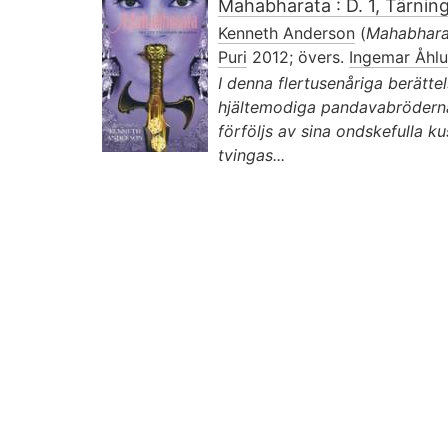
Mahabharata : D. 1, Tärnin
Kenneth Anderson
(
Mahabhar
Puri
2012; övers.
Ingemar Åhl
I denna flertusenåriga berätte
hjältemodiga pandavabröderna
förföljs av sina ondskefulla ku
tvingas...