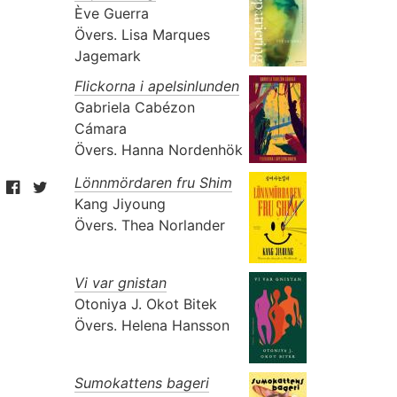
Ève Guerra
Övers.
Lisa Marques
Jagemark
Flickorna i apelsinlunden
Gabriela Cabézon
Cámara
Övers.
Hanna Nordenhök
Lönnmördaren fru Shim
Kang Jiyoung
Övers.
Thea Norlander
Vi var gnistan
Otoniya J. Okot Bitek
Övers.
Helena Hansson
Sumokattens bageri