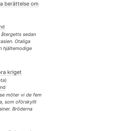
a berättelse om
nd
 återgetts sedan
asien. Otaliga
en hjältemodige
ra kriget
ta
)
und
lse möter vi de fem
, som oförskyllt
siner. Bröderna