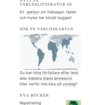
NYTT PÅ
VÄRLDSLITTERATUR.SE
En
sektion
om folksagor, fabler
och myter har börjat byggas!
SÖK PÅ VÄRLDSKARTAN
Du kan
hitta författare efter land
,
eller
bläddra bland ämnesord
.
Eller varför inte kika på
omslag
?
NYA BÖCKER
Repatriering