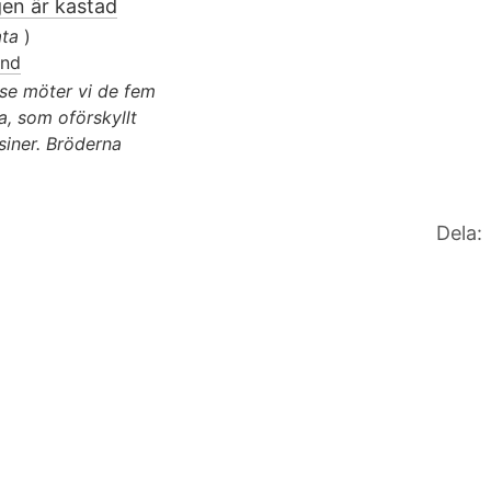
gen är kastad
ata
)
und
lse möter vi de fem
, som oförskyllt
siner. Bröderna
Dela: