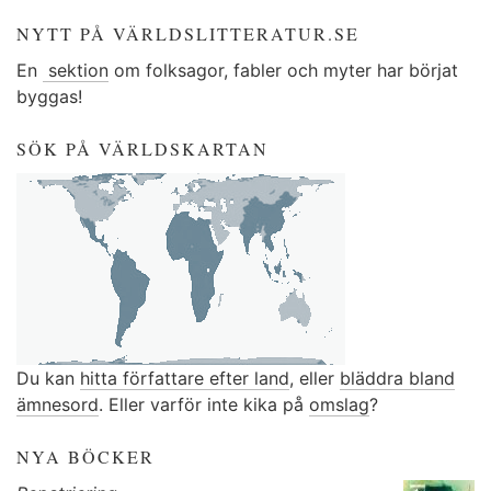
NYTT PÅ VÄRLDSLITTERATUR.SE
En
sektion
om folksagor, fabler och myter har börjat
byggas!
SÖK PÅ VÄRLDSKARTAN
Du kan
hitta författare efter land
, eller
bläddra bland
ämnesord
. Eller varför inte kika på
omslag
?
NYA BÖCKER