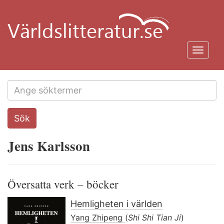
Hoppa
till
huvudinnehåll
Toggl
navig
Search
Sök
this
site
Jens Karlsson
Översatta verk – böcker
Hemligheten i världen
Yang Zhipeng
(
Shi Shi Tian Ji
)