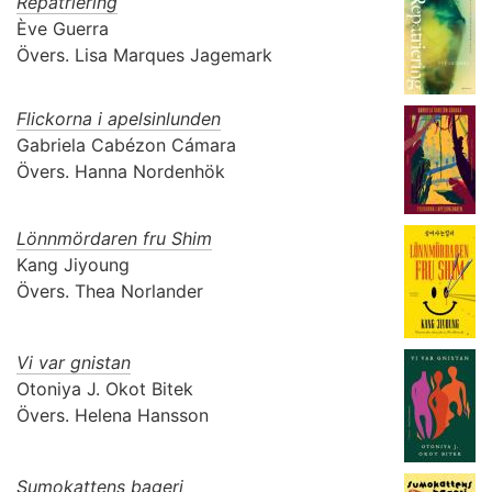
Repatriering
Ève Guerra
Övers.
Lisa Marques Jagemark
Flickorna i apelsinlunden
Gabriela Cabézon Cámara
Övers.
Hanna Nordenhök
Lönnmördaren fru Shim
Kang Jiyoung
Övers.
Thea Norlander
Vi var gnistan
Otoniya J. Okot Bitek
Övers.
Helena Hansson
Sumokattens bageri