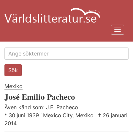
Hoppa
till
huvudinnehåll
Toggl
navig
Search
Sök
this
site
Mexiko
José Emilio Pacheco
Även känd som: J.E. Pacheco
* 30 juni 1939 i Mexico City, Mexiko
† 26 januari
2014