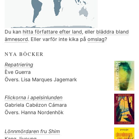
Du kan
hitta författare efter land
, eller
bläddra bland
ämnesord
. Eller varför inte kika på
omslag
?
NYA BÖCKER
Repatriering
Ève Guerra
Övers.
Lisa Marques Jagemark
Flickorna i apelsinlunden
Gabriela Cabézon Cámara
Övers.
Hanna Nordenhök
Lönnmördaren fru Shim
Kang Jiyoung