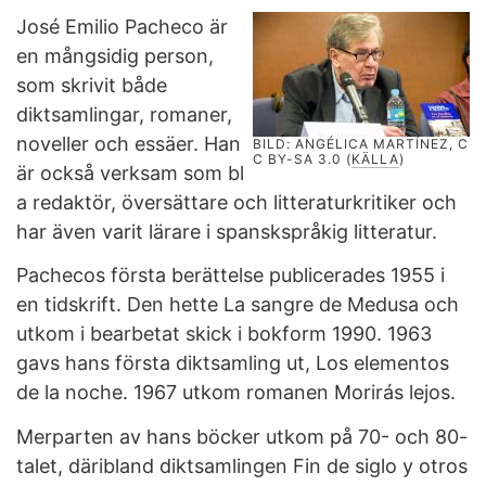
José Emilio Pacheco är
en mångsidig person,
som skrivit både
diktsamlingar, romaner,
noveller och essäer. Han
BILD: ANGÉLICA MARTÍNEZ, C
C BY-SA 3.0 (
KÄLLA
)
är också verksam som bl
a redaktör, översättare och litteraturkritiker och
har även varit lärare i spanskspråkig litteratur.
Pachecos första berättelse publicerades 1955 i
en tidskrift. Den hette La sangre de Medusa och
utkom i bearbetat skick i bokform 1990. 1963
gavs hans första diktsamling ut, Los elementos
de la noche. 1967 utkom romanen Morirás lejos.
Merparten av hans böcker utkom på 70- och 80-
talet, däribland diktsamlingen Fin de siglo y otros