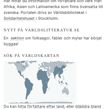
Här hittar du information om författare och verk från
Afrika, Asien och Latinamerika som finns översatta till
svenska. Portalen drivs av Världsbiblioteket i
Solidaritetshuset
i Stockholm.
NYTT PÅ VÄRLDSLITTERATUR.SE
En
sektion
om folksagor, fabler och myter har börjat
byggas!
SÖK PÅ VÄRLDSKARTAN
Du kan
hitta författare efter land
, eller
bläddra bland