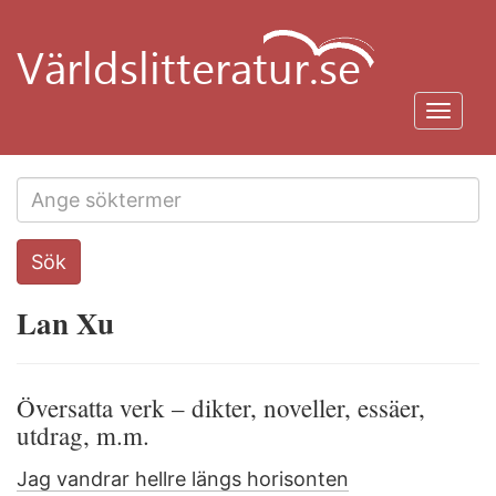
Hoppa
till
huvudinnehåll
Toggl
navig
Search
Sök
this
site
Lan Xu
Översatta verk – dikter, noveller, essäer,
utdrag, m.m.
Jag vandrar hellre längs horisonten