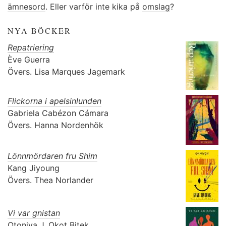
ämnesord
. Eller varför inte kika på
omslag
?
NYA BÖCKER
Repatriering
Ève Guerra
Övers.
Lisa Marques Jagemark
Flickorna i apelsinlunden
Gabriela Cabézon Cámara
Övers.
Hanna Nordenhök
Lönnmördaren fru Shim
Kang Jiyoung
Övers.
Thea Norlander
Vi var gnistan
Otoniya J. Okot Bitek