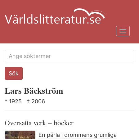
Hoppa
till
huvudinnehåll
Toggl
navig
Search
Sök
this
site
Lars Bäckström
* 1925
† 2006
Översatta verk – böcker
En pärla i drömmens grumliga