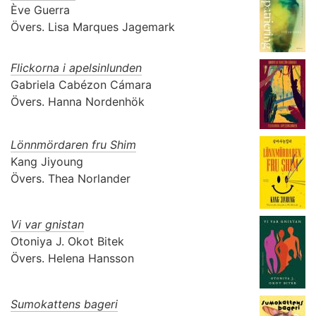
Ève Guerra
Övers.
Lisa Marques Jagemark
Flickorna i apelsinlunden
Gabriela Cabézon Cámara
Övers.
Hanna Nordenhök
Lönnmördaren fru Shim
Kang Jiyoung
Övers.
Thea Norlander
Vi var gnistan
Otoniya J. Okot Bitek
Övers.
Helena Hansson
Sumokattens bageri