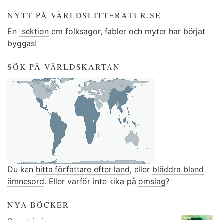
NYTT PÅ VÄRLDSLITTERATUR.SE
En
sektion
om folksagor, fabler och myter har börjat
byggas!
SÖK PÅ VÄRLDSKARTAN
Du kan
hitta författare efter land
, eller
bläddra bland
ämnesord
. Eller varför inte kika på
omslag
?
NYA BÖCKER