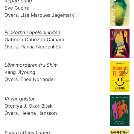
Repatriering
Ève Guerra
Övers.
Lisa Marques Jagemark
Flickorna i apelsinlunden
Gabriela Cabézon Cámara
Övers.
Hanna Nordenhök
Lönnmördaren fru Shim
Kang Jiyoung
Övers.
Thea Norlander
Vi var gnistan
Otoniya J. Okot Bitek
Övers.
Helena Hansson
Sumokattens bageri