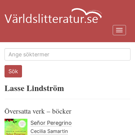
Hoppa
till
huvudinnehåll
Toggl
navig
Search
Sök
this
site
Lasse Lindström
Översatta verk – böcker
Señor Peregrino
Cecilia Samartin