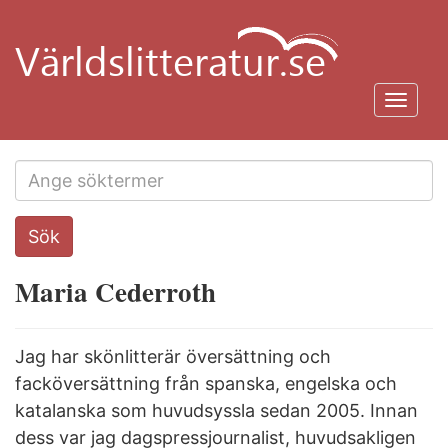
Hoppa
till
huvudinnehåll
Toggl
navig
Search
Sök
this
site
Maria Cederroth
Jag har skönlitterär översättning och
facköversättning från spanska, engelska och
katalanska som huvudsyssla sedan 2005. Innan
dess var jag dagspressjournalist, huvudsakligen