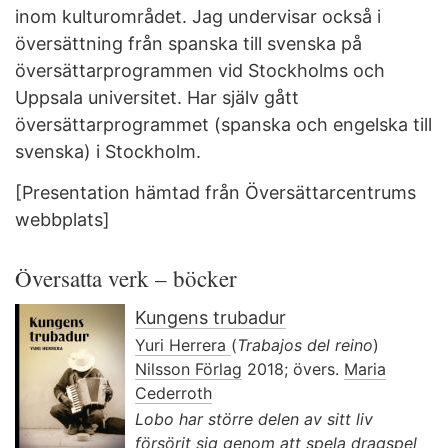
inom kulturområdet. Jag undervisar också i
översättning från spanska till svenska på
översättarprogrammen vid Stockholms och
Uppsala universitet. Har själv gått
översättarprogrammet (spanska och engelska till
svenska) i Stockholm.
[Presentation hämtad från Översättarcentrums
webbplats]
Översatta verk – böcker
Kungens trubadur
Yuri Herrera
(
Trabajos del reino
)
Nilsson Förlag
2018; övers.
Maria
Cederroth
Lobo har större delen av sitt liv
försörjt sig genom att spela dragspel