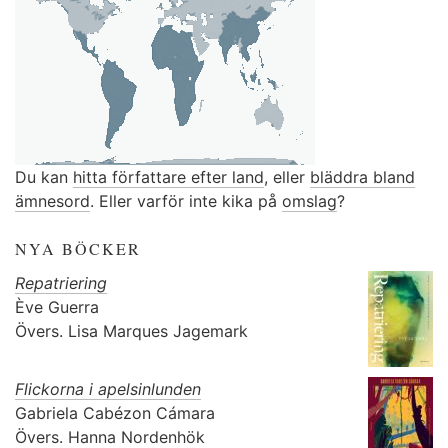
Du kan
hitta författare efter land
, eller
bläddra bland
ämnesord
. Eller varför inte kika på
omslag
?
NYA BÖCKER
Repatriering
Ève Guerra
Övers.
Lisa Marques Jagemark
Flickorna i apelsinlunden
Gabriela Cabézon Cámara
Övers.
Hanna Nordenhök