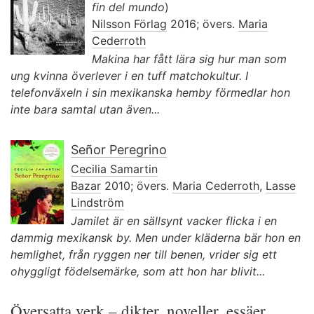
fin del mundo
)
Nilsson Förlag
2016; övers.
Maria
Cederroth
Makina har fått lära sig hur man som
ung kvinna överlever i en tuff matchokultur. I
telefonväxeln i sin mexikanska hemby förmedlar hon
inte bara samtal utan även...
Señor Peregrino
Cecilia Samartin
Bazar
2010; övers.
Maria Cederroth
,
Lasse
Lindström
Jamilet är en sällsynt vacker flicka i en
dammig mexikansk by. Men under kläderna bär hon en
hemlighet, från ryggen ner till benen, vrider sig ett
ohyggligt födelsemärke, som att hon har blivit...
Översatta verk – dikter, noveller, essäer,