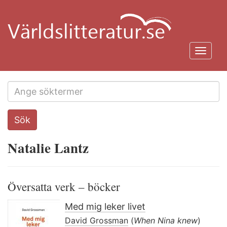
Hoppa
till
huvudinnehåll
Toggl
navig
Search
Sök
this
site
Natalie Lantz
Översatta verk – böcker
Med mig leker livet
David Grossman
(
When Nina knew
)