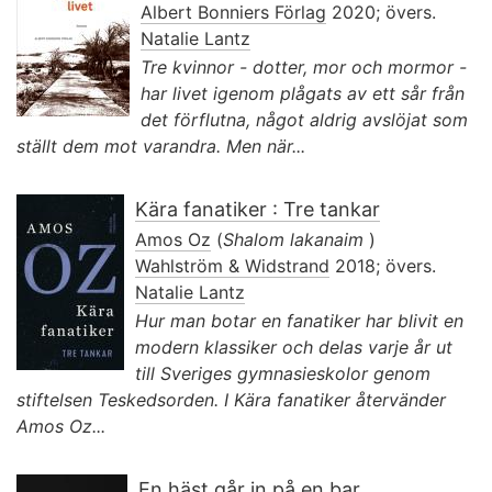
Albert Bonniers Förlag
2020; övers.
Natalie Lantz
Tre kvinnor - dotter, mor och mormor -
har livet igenom plågats av ett sår från
det förflutna, något aldrig avslöjat som
ställt dem mot varandra. Men när...
Kära fanatiker : Tre tankar
Amos Oz
(
Shalom lakanaim
)
Wahlström & Widstrand
2018; övers.
Natalie Lantz
Hur man botar en fanatiker har blivit en
modern klassiker och delas varje år ut
till Sveriges gymnasieskolor genom
stiftelsen Teskedsorden. I Kära fanatiker återvänder
Amos Oz...
En häst går in på en bar