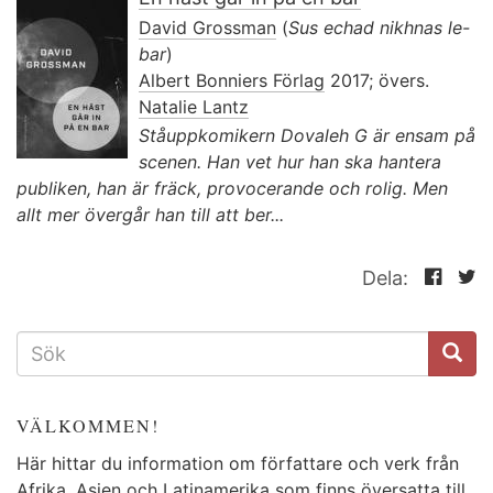
David Grossman
(
Sus echad nikhnas le-
bar
)
Albert Bonniers Förlag
2017; övers.
Natalie Lantz
Ståuppkomikern Dovaleh G är ensam på
scenen. Han vet hur han ska hantera
publiken, han är fräck, provocerande och rolig. Men
allt mer övergår han till att ber...
Dela:
SÖKFORMULÄR
VÄLKOMMEN!
Här hittar du information om författare och verk från
Afrika, Asien och Latinamerika som finns översatta till