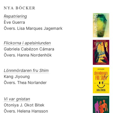
NYA BÖCKER
Repatriering
Ève Guerra
Övers.
Lisa Marques Jagemark
Flickorna i apelsinlunden
Gabriela Cabézon Cámara
Övers.
Hanna Nordenhök
Lönnmördaren fru Shim
Kang Jiyoung
Övers.
Thea Norlander
Vi var gnistan
Otoniya J. Okot Bitek
Övers.
Helena Hansson