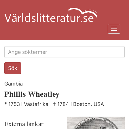
Hoppa
till
huvudinnehåll
Toggl
navig
Search
Sök
this
site
Gambia
Phillis Wheatley
* 1753 i Västafrika
† 1784 i Boston. USA
Externa länkar