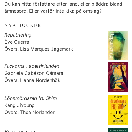
Du kan
hitta författare efter land
, eller
bläddra bland
ämnesord
. Eller varför inte kika på
omslag
?
NYA BÖCKER
Repatriering
Ève Guerra
Övers.
Lisa Marques Jagemark
Flickorna i apelsinlunden
Gabriela Cabézon Cámara
Övers.
Hanna Nordenhök
Lönnmördaren fru Shim
Kang Jiyoung
Övers.
Thea Norlander
Vi var gnistan