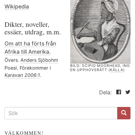
Wikipedia
Dikter, noveller,
essäer, utdrag, m.m.
Om att ha förts från
Afrika till Amerika.
Övers.
Anders Sjöbohm
BILD: SCIPIO MOORHEAD, ING
Poesi. Förekommer i
EN UPPHOVSRÄTT (
KÄLLA
)
Karavan 2006:1
.
Dela:
SÖKFORMULÄR
VÄLKOMMEN!