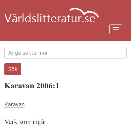
Hoppa
till
huvudinnehåll
Toggl
navig
Search
Sök
this
site
Karavan 2006:1
Karavan
Verk som ingår