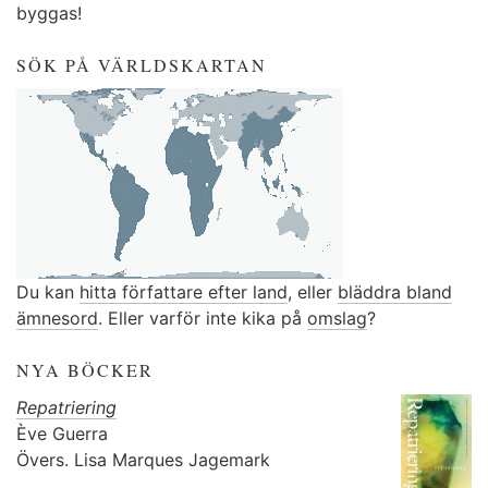
byggas!
SÖK PÅ VÄRLDSKARTAN
Du kan
hitta författare efter land
, eller
bläddra bland
ämnesord
. Eller varför inte kika på
omslag
?
NYA BÖCKER
Repatriering
Ève Guerra
Övers.
Lisa Marques Jagemark