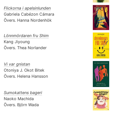
Flickorna i apelsinlunden
Gabriela Cabézon Cámara
Övers.
Hanna Nordenhök
Lönnmördaren fru Shim
Kang Jiyoung
Övers.
Thea Norlander
Vi var gnistan
Otoniya J. Okot Bitek
Övers.
Helena Hansson
Sumokattens bageri
Naoko Machida
Övers.
Björn Wada