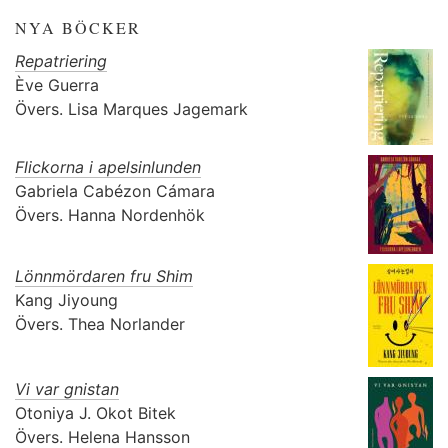
NYA BÖCKER
Repatriering
Ève Guerra
Övers.
Lisa Marques Jagemark
Flickorna i apelsinlunden
Gabriela Cabézon Cámara
Övers.
Hanna Nordenhök
Lönnmördaren fru Shim
Kang Jiyoung
Övers.
Thea Norlander
Vi var gnistan
Otoniya J. Okot Bitek
Övers.
Helena Hansson