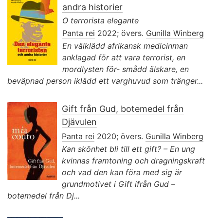
andra historier
O terrorista elegante
Panta rei
2022; övers.
Gunilla Winberg
En välklädd afrikansk medicinman
anklagad för att vara terrorist, en
mordlysten för- smådd älskare, en
beväpnad person iklädd ett varghuvud som tränger...
Gift från Gud, botemedel från
Djävulen
Panta rei
2020; övers.
Gunilla Winberg
Kan skönhet bli till ett gift? – En ung
kvinnas framtoning och dragningskraft
och vad den kan föra med sig är
grundmotivet i Gift ifrån Gud –
botemedel från Dj...