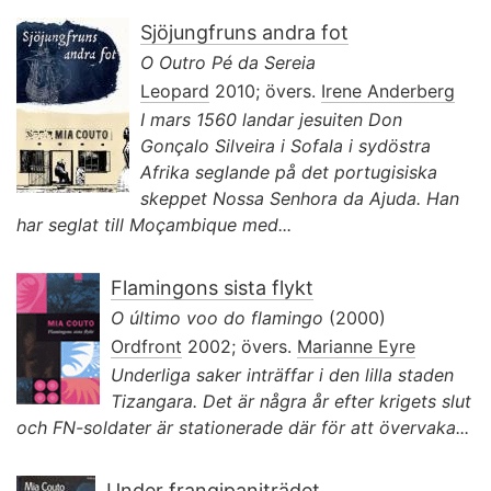
Sjöjungfruns andra fot
O Outro Pé da Sereia
Leopard
2010; övers.
Irene Anderberg
I mars 1560 landar jesuiten Don
Gonçalo Silveira i Sofala i sydöstra
Afrika seglande på det portugisiska
skeppet Nossa Senhora da Ajuda. Han
har seglat till Moçambique med...
Flamingons sista flykt
O último voo do flamingo
(2000)
Ordfront
2002; övers.
Marianne Eyre
Underliga saker inträffar i den lilla staden
Tizangara. Det är några år efter krigets slut
och FN-soldater är stationerade där för att övervaka...
Under frangipaniträdet