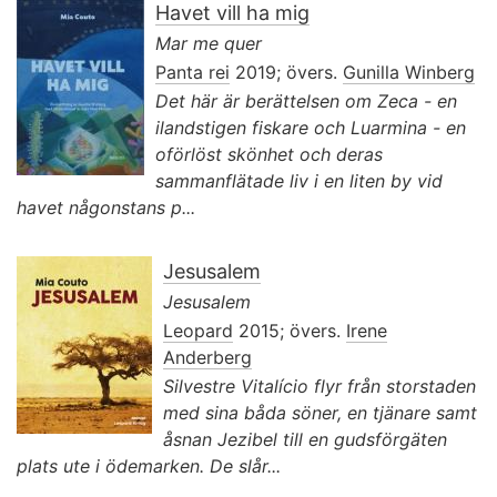
Havet vill ha mig
Mar me quer
Panta rei
2019; övers.
Gunilla Winberg
Det här är berättelsen om Zeca - en
ilandstigen fiskare och Luarmina - en
oförlöst skönhet och deras
sammanflätade liv i en liten by vid
havet någonstans p...
Jesusalem
Jesusalem
Leopard
2015; övers.
Irene
Anderberg
Silvestre Vitalício flyr från storstaden
med sina båda söner, en tjänare samt
åsnan Jezibel till en gudsförgäten
plats ute i ödemarken. De slår...