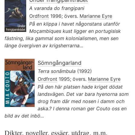
A varanda do frangipani
Ordfront
1996; övers.
Marianne Eyre
På en klippa i havet någonstans utanför
Moçambiques kust ligger en portugisisk
fästning, lika gammal som kolonialismen, men sen
länge övergiven av krigsherrarna...
Sömngångarland
Terra sonâmbula
(1992)
Ordfront
1995; övers.
Marianne Eyre
På den här platsen hade kriget dödat
landsvägen. Det var bara hyenorna som
drog fram där med nosen i damm och
aska.? I denna roman ger Couto oss en
bild av det inbö...
Dikter, noveller, essäer, utdrag, m.m.