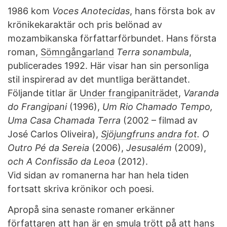
1986 kom
Voces Anotecidas
, hans första bok av
krönikekaraktär och pris belönad av
mozambikanska författarförbundet. Hans första
roman,
Sömngångarland
Terra sonambula
,
publicerades 1992. Här visar han sin personliga
stil inspirerad av det muntliga berättandet.
Följande titlar är
Under frangipaniträdet
,
Varanda
do Frangipani
(1996),
Um Rio Chamado Tempo,
Uma Casa Chamada Terra
(2002 – filmad av
José Carlos Oliveira),
Sjöjungfruns andra fot
. O
Outro Pé da Sereia
(2006),
Jesusalém
(2009),
och A Confissão da Leoa
(2012).
Vid sidan av romanerna har han hela tiden
fortsatt skriva krönikor och poesi.
Apropå sina senaste romaner erkänner
författaren att han är en smula trött på att hans