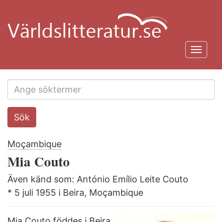
Hoppa
till
huvudinnehåll
Toggl
navig
Search
Sök
this
site
Moçambique
Mia Couto
Även känd som: António Emílio Leite Couto
* 5 juli 1955 i Beira, Moçambique
Mia Couto föddes i Beira