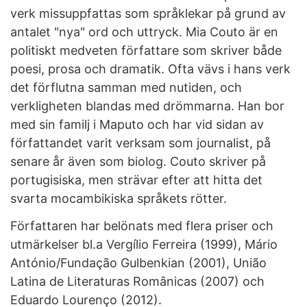
verk missuppfattas som språklekar på grund av
antalet "nya" ord och uttryck. Mia Couto är en
politiskt medveten författare som skriver både
poesi, prosa och dramatik. Ofta vävs i hans verk
det förflutna samman med nutiden, och
verkligheten blandas med drömmarna. Han bor
med sin familj i Maputo och har vid sidan av
författandet varit verksam som journalist, på
senare år även som biolog. Couto skriver på
portugisiska, men strävar efter att hitta det
svarta mocambikiska språkets rötter.
Författaren har belönats med flera priser och
utmärkelser bl.a Vergílio Ferreira (1999), Mário
António/Fundação Gulbenkian (2001), União
Latina de Literaturas Românicas (2007) och
Eduardo Lourenço (2012).