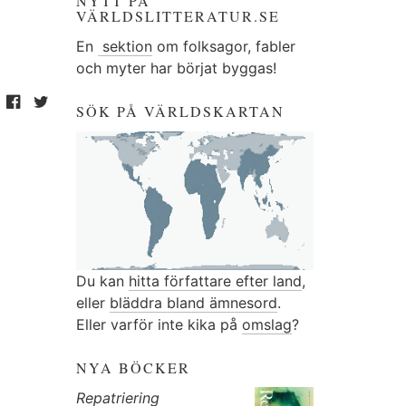
NYTT PÅ
VÄRLDSLITTERATUR.SE
En
sektion
om folksagor, fabler
och myter har börjat byggas!
SÖK PÅ VÄRLDSKARTAN
Du kan
hitta författare efter land
,
eller
bläddra bland ämnesord
.
Eller varför inte kika på
omslag
?
NYA BÖCKER
Repatriering