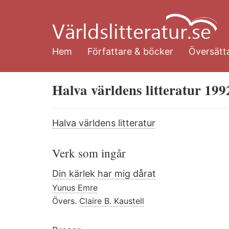
Hoppa
till
huvudinnehåll
Hem
Författare & böcker
Översätta
Halva världens litteratur 199
Halva världens litteratur
Verk som ingår
Din kärlek har mig dårat
Yunus Emre
Övers.
Claire B. Kaustell