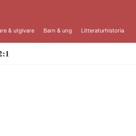
re & utgivare
Barn & ung
Litteraturhistoria
2:1