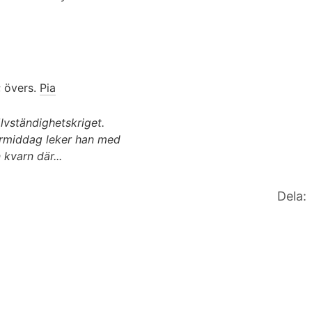
 övers.
Pia
älvständighetskriget.
ftermiddag leker han med
 kvarn där...
Dela: