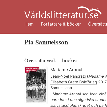
Hoppa
till
huvudinnehåll
Hem
Författare & böcker
Översätta
Pia Samuelsson
Översatta verk – böcker
Madame Arnoul
Jean-Noël Pancrazi
(
Madame A
Elisabeth Grate Bokförlag
2017;
Samuelsson
I Madame Arnoul ser Jean-Noël 
barndom i den algeriska staden
självständighetskriget och på h