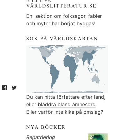
NYTT PÅ
VÄRLDSLITTERATUR.SE
En
sektion
om folksagor, fabler
och myter har börjat byggas!
SÖK PÅ VÄRLDSKARTAN
Du kan
hitta författare efter land
,
eller
bläddra bland ämnesord
.
Eller varför inte kika på
omslag
?
NYA BÖCKER
Repatriering