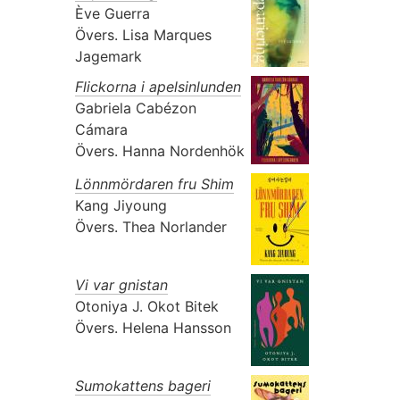
Ève Guerra
Övers.
Lisa Marques
Jagemark
Flickorna i apelsinlunden
Gabriela Cabézon
Cámara
Övers.
Hanna Nordenhök
Lönnmördaren fru Shim
Kang Jiyoung
Övers.
Thea Norlander
Vi var gnistan
Otoniya J. Okot Bitek
Övers.
Helena Hansson
Sumokattens bageri