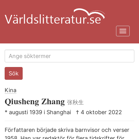
Hoppa
till
huvudinnehåll
Toggl
navig
Search
Sök
this
site
Kina
Qiusheng Zhang
张秋生
* augusti 1939 i Shanghai
† 4 oktober 2022
Författaren började skriva barnvisor och verser
1958. Han var redaktör för flera tidskrifter för