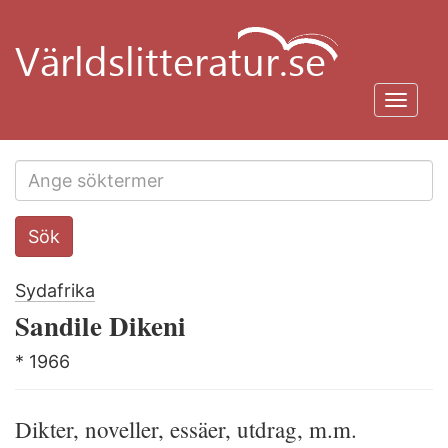
Hoppa
till
huvudinnehåll
Toggl
navig
Search
Sök
this
site
Sydafrika
Sandile Dikeni
* 1966
Dikter, noveller, essäer, utdrag, m.m.