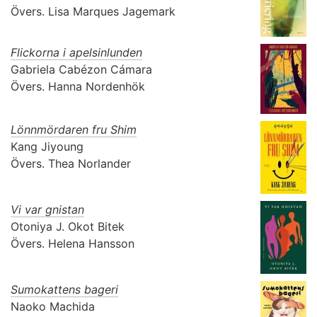
Övers.
Lisa Marques Jagemark
Flickorna i apelsinlunden
Gabriela Cabézon Cámara
Övers.
Hanna Nordenhök
Lönnmördaren fru Shim
Kang Jiyoung
Övers.
Thea Norlander
Vi var gnistan
Otoniya J. Okot Bitek
Övers.
Helena Hansson
Sumokattens bageri
Naoko Machida