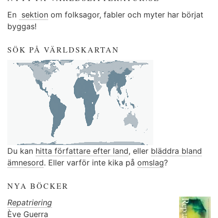
En
sektion
om folksagor, fabler och myter har börjat
byggas!
SÖK PÅ VÄRLDSKARTAN
Du kan
hitta författare efter land
, eller
bläddra bland
ämnesord
. Eller varför inte kika på
omslag
?
NYA BÖCKER
Repatriering
Ève Guerra