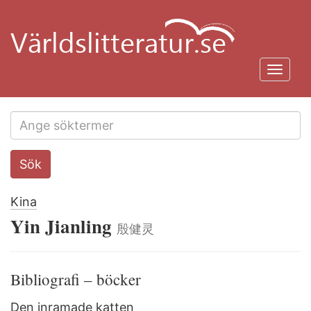
Hoppa
till
huvudinnehåll
Toggl
navig
Search
Sök
this
site
Kina
Yin Jianling
殷健灵
Bibliografi – böcker
Den inramade katten