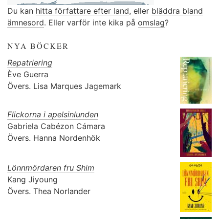
Du kan
hitta författare efter land
, eller
bläddra bland
ämnesord
. Eller varför inte kika på
omslag
?
NYA BÖCKER
Repatriering
Ève Guerra
Övers.
Lisa Marques Jagemark
Flickorna i apelsinlunden
Gabriela Cabézon Cámara
Övers.
Hanna Nordenhök
Lönnmördaren fru Shim
Kang Jiyoung
Övers.
Thea Norlander