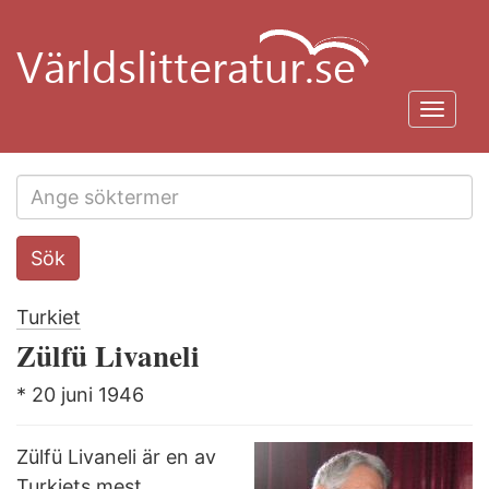
Hoppa
till
huvudinnehåll
Toggl
navig
Search
Sök
this
site
Turkiet
Zülfü Livaneli
* 20 juni 1946
Zülfü Livaneli är en av
Turkiets mest