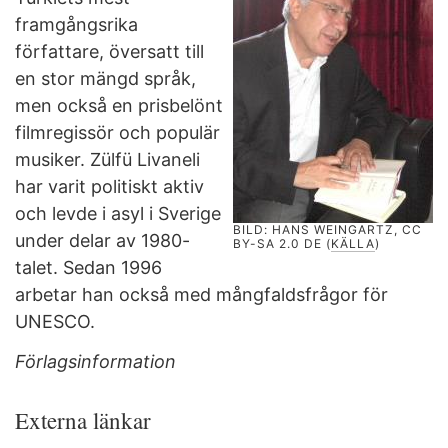
framgångsrika
författare, översatt till
en stor mängd språk,
men också en prisbelönt
filmregissör och populär
musiker. Zülfü Livaneli
har varit politiskt aktiv
och levde i asyl i Sverige
BILD: HANS WEINGARTZ, CC
under delar av 1980-
BY-SA 2.0 DE (
KÄLLA
)
talet. Sedan 1996
arbetar han också med mångfaldsfrågor för
UNESCO.
Förlagsinformation
Externa länkar