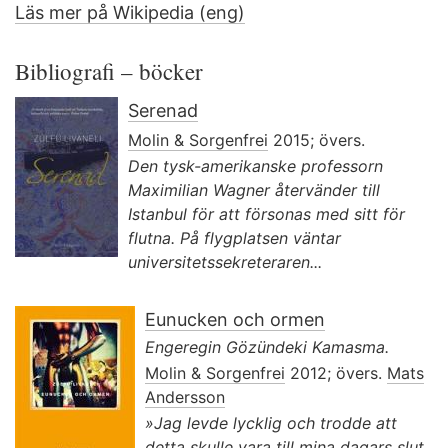
Läs mer på Wikipedia (eng)
Bibliografi – böcker
Serenad
Molin & Sorgenfrei
2015; övers.
Den tysk-amerikanske professorn
Maximilian Wagner återvänder till
Istanbul för att försonas med sitt för
flutna. På flygplatsen väntar
universitetssekreteraren...
Eunucken och ormen
Engeregin Gözündeki Kamasma.
Molin & Sorgenfrei
2012; övers.
Mats
Andersson
»Jag levde lycklig och trodde att
detta skulle vara till mina dagars slut.