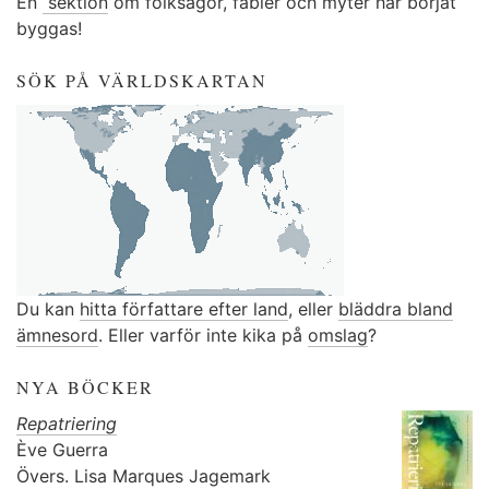
En
sektion
om folksagor, fabler och myter har börjat
byggas!
SÖK PÅ VÄRLDSKARTAN
Du kan
hitta författare efter land
, eller
bläddra bland
ämnesord
. Eller varför inte kika på
omslag
?
NYA BÖCKER
Repatriering
Ève Guerra
Övers.
Lisa Marques Jagemark