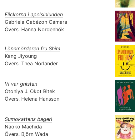
Flickorna i apelsinlunden
Gabriela Cabézon Cámara
Övers.
Hanna Nordenhök
Lönnmördaren fru Shim
Kang Jiyoung
Övers.
Thea Norlander
Vi var gnistan
Otoniya J. Okot Bitek
Övers.
Helena Hansson
Sumokattens bageri
Naoko Machida
Övers.
Björn Wada