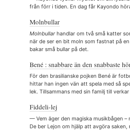
från förr i tiden. En dag får Kayondo hör
Molnbullar
Molnbullar
handlar om två små katter som
när de ser en bit moln som fastnat på e
bakar små bullar på det.
Bené : snabbare än den snabbaste h
För den brasilianske pojken Bené är fotbol
hittar han ingen vän att spela med så sp
lek. Tillsammans med sin familj till verka
Fiddeli-lej
— Vem äger den magiska musikbågen – ma
De ber Lejon om hjälp att avgöra saken, 