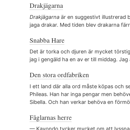
Drakjägarna
Drakjägarna
är en suggestivt illustrerad 
jaga drakar. Med tiden blev drakarna färr
Snabba Hare
Det är torka och djuren är mycket törstiga
jag i gengäld ha en av er till middag. Jag 
Den stora ordfabriken
I ett land där alla ord måste köpas och s
Phileas. Han har inga pengar men behöve
Sibella. Och han verkar behöva en förmöge
Fåglarnas herre
— Kayondo tycker mycket om att lyssna t