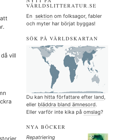
NYTT PÅ
VÄRLDSLITTERATUR.SE
En
sektion
om folksagor, fabler
att
och myter har börjat byggas!
r.
SÖK PÅ VÄRLDSKARTAN
då vill
amn
Du kan
hitta författare efter land
,
ackra
eller
bläddra bland ämnesord
.
Eller varför inte kika på
omslag
?
NYA BÖCKER
Repatriering
storier