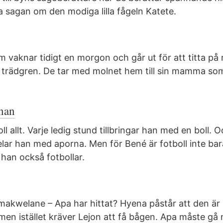
a sagan om den modiga lilla fågeln Katete.
 vaknar tidigt en morgon och går ut för att titta på
n trädgren. De tar med molnet hem till sin mamma so
önan
l allt. Varje ledig stund tillbringar han med en boll. 
elar han med aporna. Men för Bené är fotboll inte bar
r han också fotbollar.
kwelane – Apa har hittat? Hyena påstår att den är 
men istället kräver Lejon att få bågen. Apa måste gå