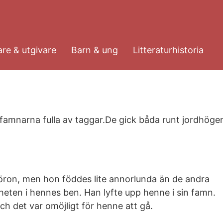
re & utgivare
Barn & ung
Litteraturhistoria
amnarna fulla av taggar.De gick båda runt jordhöge
a öron, men hon föddes lite annorlunda än de andra
heten i hennes ben. Han lyfte upp henne i sin famn.
ch det var omöjligt för henne att gå.