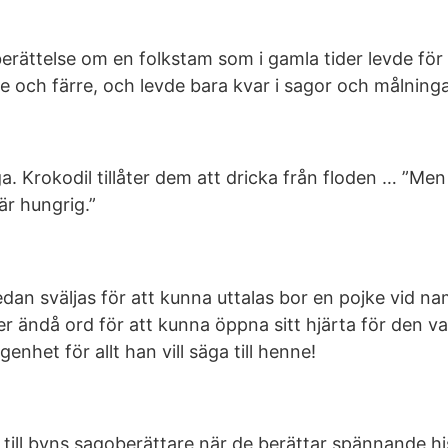
berättelse om en folkstam som i gamla tider levde för 
e och färre, och levde bara kvar i sagor och målninga
. Krokodil tillåter dem att dricka från floden … ”Men 
är hungrig.”
edan sväljas för att kunna uttalas bor en pojke vid n
r ändå ord för att kunna öppna sitt hjärta för den v
nhet för allt han vill säga till henne!
ill byns sagoberättare när de berättar spännande hi