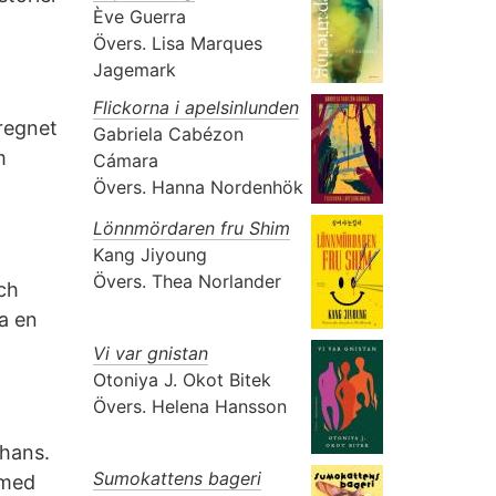
Ève Guerra
Övers.
Lisa Marques
Jagemark
Flickorna i apelsinlunden
 regnet
Gabriela Cabézon
m
Cámara
Övers.
Hanna Nordenhök
Lönnmördaren fru Shim
Kang Jiyoung
Övers.
Thea Norlander
Och
a en
Vi var gnistan
Otoniya J. Okot Bitek
Övers.
Helena Hansson
hans.
Sumokattens bageri
 med