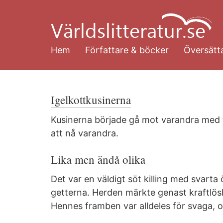
Hoppa
till
huvudinnehåll
Hem
Författare & böcker
Översätta
Igelkottkusinerna
Kusinerna började gå mot varandra med f
att nå varandra.
Lika men ändå olika
Det var en väldigt söt killing med svart
getterna. Herden märkte genast kraftlös
Hennes framben var alldeles för svaga, o