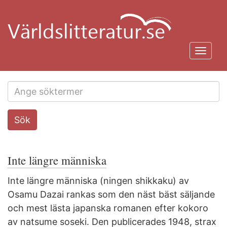
Hoppa
till
huvudinnehåll
Toggl
navig
Search
Sök
this
site
Inte längre människa
Inte längre människa (ningen shikkaku) av
Osamu Dazai rankas som den näst bäst säljande
och mest lästa japanska romanen efter kokoro
av natsume soseki. Den publicerades 1948, strax