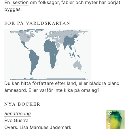
En
sektion
om folksagor, fabler och myter har börjat
byggas!
SÖK PÅ VÄRLDSKARTAN
Du kan
hitta författare efter land
, eller
bläddra bland
ämnesord
. Eller varför inte kika på
omslag
?
NYA BÖCKER
Repatriering
Ève Guerra
Övers.
Lisa Marques Jagemark