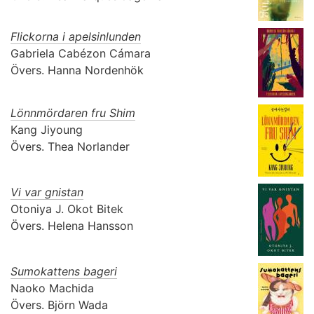
Flickorna i apelsinlunden
Gabriela Cabézon Cámara
Övers.
Hanna Nordenhök
Lönnmördaren fru Shim
Kang Jiyoung
Övers.
Thea Norlander
Vi var gnistan
Otoniya J. Okot Bitek
Övers.
Helena Hansson
Sumokattens bageri
Naoko Machida
Övers.
Björn Wada