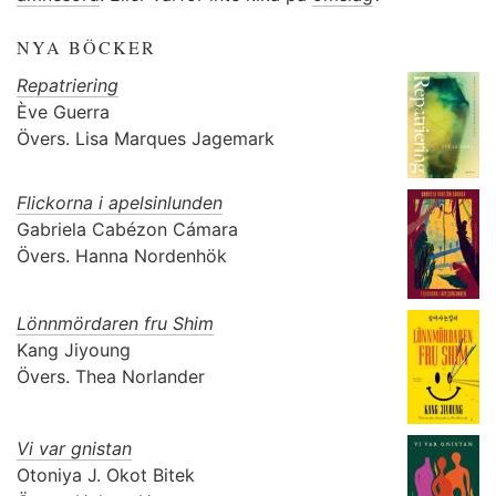
NYA BÖCKER
Repatriering
Ève Guerra
Övers.
Lisa Marques Jagemark
Flickorna i apelsinlunden
Gabriela Cabézon Cámara
Övers.
Hanna Nordenhök
Lönnmördaren fru Shim
Kang Jiyoung
Övers.
Thea Norlander
Vi var gnistan
Otoniya J. Okot Bitek