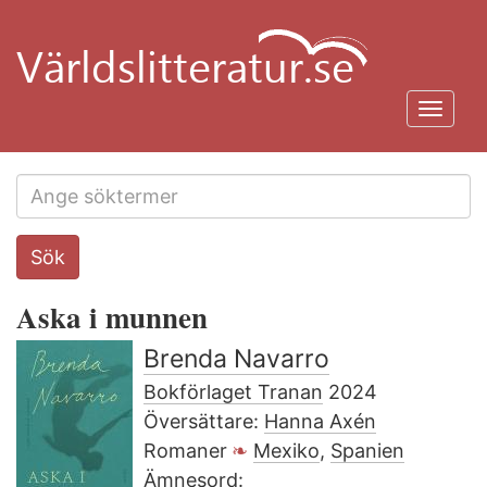
Hoppa
till
huvudinnehåll
Toggl
navig
Search
Sök
this
site
Aska i munnen
Brenda Navarro
Bokförlaget Tranan
2024
Översättare:
Hanna Axén
Romaner
Mexiko
,
Spanien
Ämnesord: