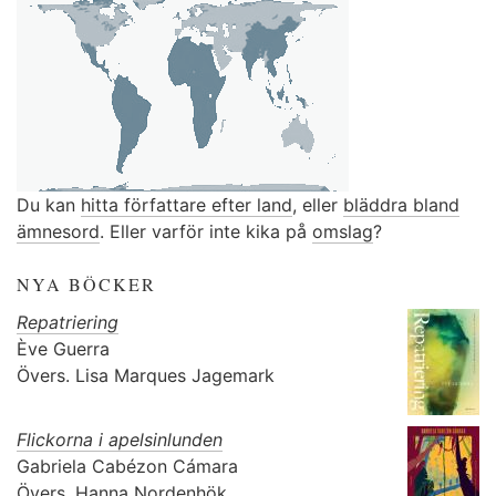
Du kan
hitta författare efter land
, eller
bläddra bland
ämnesord
. Eller varför inte kika på
omslag
?
NYA BÖCKER
Repatriering
Ève Guerra
Övers.
Lisa Marques Jagemark
Flickorna i apelsinlunden
Gabriela Cabézon Cámara
Övers.
Hanna Nordenhök