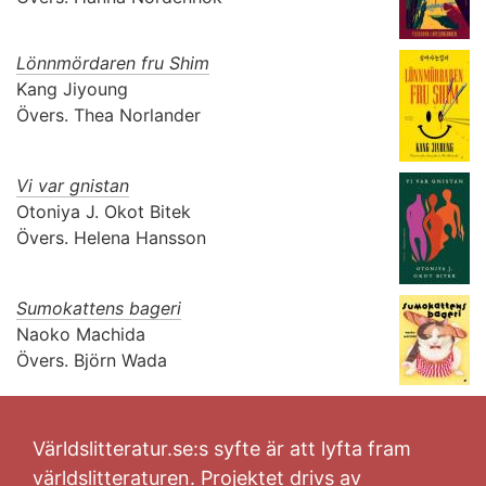
Lönnmördaren fru Shim
Kang Jiyoung
Övers.
Thea Norlander
Vi var gnistan
Otoniya J. Okot Bitek
Övers.
Helena Hansson
Sumokattens bageri
Naoko Machida
Övers.
Björn Wada
Världslitteratur.se:s syfte är att lyfta fram
världslitteraturen. Projektet drivs av