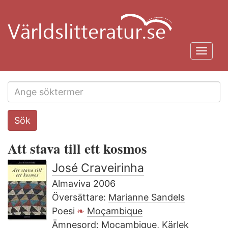
Hoppa
till
huvudinnehåll
Toggl
navig
Search
Sök
this
site
Att stava till ett kosmos
José Craveirinha
Almaviva
2006
Översättare:
Marianne Sandels
Poesi
Moçambique
Ämnesord:
Mocambique
,
Kärlek