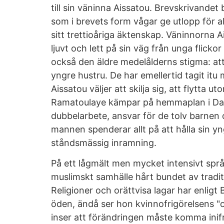
till sin väninna Aissatou. Brevskrivandet
som i brevets form vågar ge utlopp för al
sitt trettioåriga äktenskap. Väninnorna 
ljuvt och lett på sin väg från unga flickor
också den äldre medelålderns stigma: att 
yngre hustru. De har emellertid tagit itu m
Aissatou väljer att skilja sig, att flytta 
Ramatoulaye kämpar på hemmaplan i Dak
dubbelarbete, ansvar för de tolv barnen
mannen spenderar allt på att hålla sin yn
ståndsmässig inramning.
På ett lågmält men mycket intensivt språk
muslimskt samhälle hårt bundet av tradi
Religioner och orättvisa lagar har enlig
öden, ändå ser hon kvinnofrigörelsens "
inser att förändringen måste komma inif