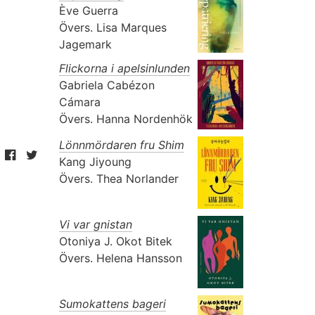
Ève Guerra
Övers.
Lisa Marques
Jagemark
Flickorna i apelsinlunden
Gabriela Cabézon
Cámara
Övers.
Hanna Nordenhök
Lönnmördaren fru Shim
Kang Jiyoung
Övers.
Thea Norlander
Vi var gnistan
Otoniya J. Okot Bitek
Övers.
Helena Hansson
Sumokattens bageri