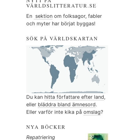
NYTT PÅ
VÄRLDSLITTERATUR.SE
En
sektion
om folksagor, fabler
och myter har börjat byggas!
SÖK PÅ VÄRLDSKARTAN
Du kan
hitta författare efter land
,
eller
bläddra bland ämnesord
.
Eller varför inte kika på
omslag
?
NYA BÖCKER
Repatriering