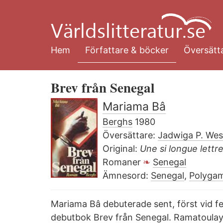
Hoppa
till
huvudinnehåll
Hem
Författare & böcker
Översätta
Brev från Senegal
Mariama Bâ
Berghs
1980
Översättare:
Jadwiga P. Wes
Original:
Une si longue lettr
Romaner
Senegal
Ämnesord:
Senegal
,
Polygam
Mariama Bâ debuterade sent, först vid f
debutbok Brev från Senegal. Ramatoulaye,