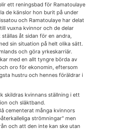
 blir ett reningsbad för Ramatoulaye
la de känslor hon burit på under
Aissatou och Ramatoulaye har delat
 till vuxna kvinnor och de delar
ställas åt sidan för en andra,
ed sin situation på helt olika sätt.
utomlands och göra yrkeskarriär.
ar med en allt tyngre börda av
 och oro för ekonomin, eftersom
gsta hustru och hennes föräldrar i
 skildras kvinnans ställning i ett
tion och släktband.
t Bâ cementerat många kvinnors
oåterkalleliga strömningar" men
rån och att den inte kan ske utan