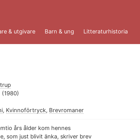
re & utgivare
Barn & ung
Litteraturhistoria
trup
e
(1980)
i
,
Kvinnoförtryck
,
Brevromaner
emtio års ålder kom hennes
 som just blivit änka, skriver brev