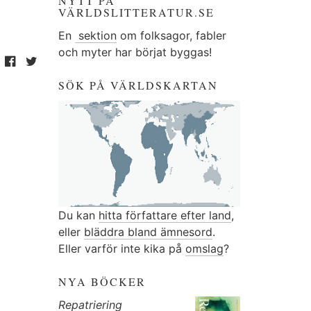
NYTT PÅ
VÄRLDSLITTERATUR.SE
En
sektion
om folksagor, fabler
och myter har börjat byggas!
SÖK PÅ VÄRLDSKARTAN
Du kan
hitta författare efter land
,
eller
bläddra bland ämnesord
.
Eller varför inte kika på
omslag
?
NYA BÖCKER
Repatriering