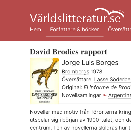
Hoppa
till
huvudinnehåll
Hem
Författare & böcker
Översätta
David Brodies rapport
Jorge Luis Borges
Brombergs
1978
Översättare:
Lasse Söderbe
Original:
El informe de Brod
Novellsamlingar
Argentin
Noveller med motiv från förorterna krin
utspelar sig i början av 1900-talet, och d
centrum. I en av novellerna skildras hur