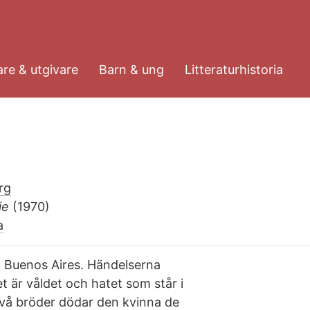
re & utgivare
Barn & ung
Litteraturhistoria
rg
ie
(1970)
a
g Buenos Aires. Händelserna
et är våldet och hatet som står i
 två bröder dödar den kvinna de