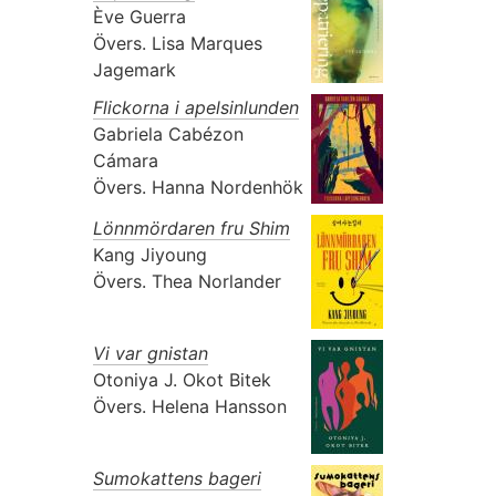
Ève Guerra
Övers.
Lisa Marques
Jagemark
Flickorna i apelsinlunden
Gabriela Cabézon
Cámara
Övers.
Hanna Nordenhök
Lönnmördaren fru Shim
Kang Jiyoung
Övers.
Thea Norlander
Vi var gnistan
Otoniya J. Okot Bitek
Övers.
Helena Hansson
Sumokattens bageri