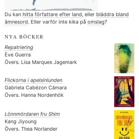
Du kan
hitta författare efter land
, eller
bläddra bland
ämnesord
. Eller varför inte kika på
omslag
?
NYA BÖCKER
Repatriering
Ève Guerra
Övers.
Lisa Marques Jagemark
Flickorna i apelsinlunden
Gabriela Cabézon Cámara
Övers.
Hanna Nordenhök
Lönnmördaren fru Shim
Kang Jiyoung
Övers.
Thea Norlander