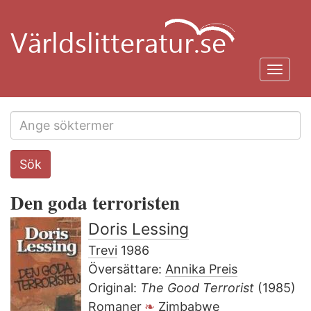
Hoppa
till
huvudinnehåll
Toggl
navig
Search
Sök
this
site
Den goda terroristen
Doris Lessing
Trevi
1986
Översättare:
Annika Preis
Original:
The Good Terrorist
(1985)
Romaner
Zimbabwe