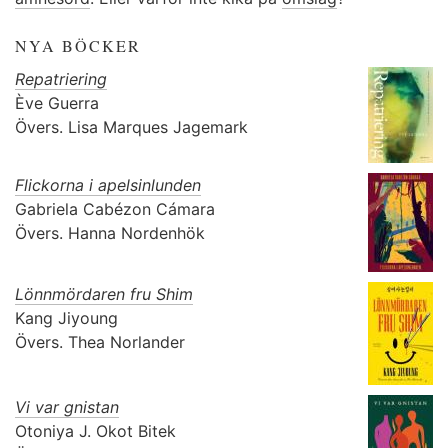
NYA BÖCKER
Repatriering
Ève Guerra
Övers.
Lisa Marques Jagemark
Flickorna i apelsinlunden
Gabriela Cabézon Cámara
Övers.
Hanna Nordenhök
Lönnmördaren fru Shim
Kang Jiyoung
Övers.
Thea Norlander
Vi var gnistan
Otoniya J. Okot Bitek