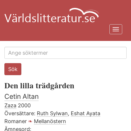
Hoppa
till
huvudinnehåll
Toggl
navig
Search
Sök
this
site
Den lilla trädgården
Cetin Altan
Zaza
2000
Översättare:
Ruth Sylwan
,
Eshat Ayata
Romaner
Mellanöstern
Ämnesord: