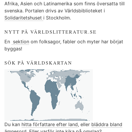
Afrika, Asien och Latinamerika som finns översatta till
svenska. Portalen drivs av Världsbiblioteket i
Solidaritetshuset
i Stockholm.
NYTT PÅ VÄRLDSLITTERATUR.SE
En
sektion
om folksagor, fabler och myter har börjat
byggas!
SÖK PÅ VÄRLDSKARTAN
Du kan
hitta författare efter land
, eller
bläddra bland
ämnesord
. Eller varför inte kika på
omslag
?