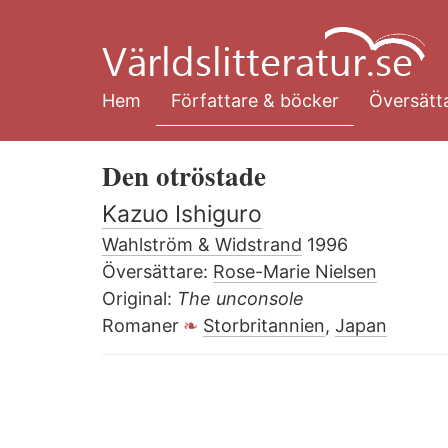
Hoppa
till
huvudinnehåll
Hem
Författare & böcker
Översätta
Den otröstade
Kazuo Ishiguro
Wahlström & Widstrand
1996
Översättare:
Rose-Marie Nielsen
Original:
The unconsole
Romaner
Storbritannien
,
Japan