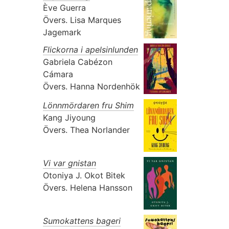
Ève Guerra
Övers.
Lisa Marques
Jagemark
Flickorna i apelsinlunden
Gabriela Cabézon
Cámara
Övers.
Hanna Nordenhök
Lönnmördaren fru Shim
Kang Jiyoung
Övers.
Thea Norlander
Vi var gnistan
Otoniya J. Okot Bitek
Övers.
Helena Hansson
Sumokattens bageri