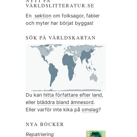
NYTT PÅ
VÄRLDSLITTERATUR.SE
En
sektion
om folksagor, fabler
och myter har börjat byggas!
SÖK PÅ VÄRLDSKARTAN
Du kan
hitta författare efter land
,
eller
bläddra bland ämnesord
.
Eller varför inte kika på
omslag
?
NYA BÖCKER
Repatriering