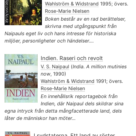
Wahlström & Widstrand
1995; övers.
Rose-Marie Nielsen
Boken består av en rad berättelser,
skrivna med utgångspunkt från
Naipauls eget liv och hans intresse för historiska
miljöer, personligheter och händelser....
Indien. Raseri och revolt
V. S. Naipaul
(
India. A million mutinies
now
, 1990)
Wahlström & Widstrand
1991; övers.
Rose-Marie Nielsen
En innehållsrik reportagebok från
Indien, där Naipaul dels skildrar sina
egna intryck från detta mångfacetterade land, dels
låter de människor han möter...
I sydstaterna. Ett land av röster