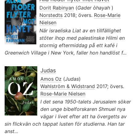
Dorit Rabinyan
(
Gader òhayah
)
Norstedts
2018; övers.
Rose-Marie
Nielsen
När israeliska Liat av en tillfällighet
stöter ihop med palestinske Hilmi en
stormig eftermiddag på ett kafé i
Greenwich Village i New York, faller hon handlöst f...
Judas
Amos Oz
(
Judas
)
Wahlström & Widstrand
2017; övers.
Rose-Marie Nielsen
I det sena 1950-talets Jerusalem söker
den unge bibelforskaren Shmuel nya
vägar i livet efter att ha övergetts av
sin flickvän och tappat lusten för studierna. Han tar
anst...