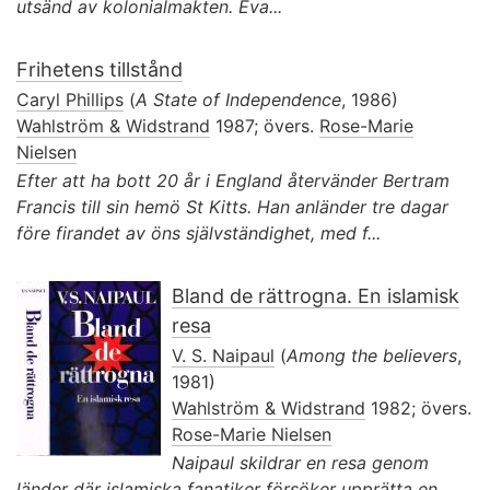
utsänd av kolonialmakten. Eva...
Frihetens tillstånd
Caryl Phillips
(
A State of Independence
, 1986)
Wahlström & Widstrand
1987; övers.
Rose-Marie
Nielsen
Efter att ha bott 20 år i England återvänder Bertram
Francis till sin hemö St Kitts. Han anländer tre dagar
före firandet av öns självständighet, med f...
Bland de rättrogna. En islamisk
resa
V. S. Naipaul
(
Among the believers
,
1981)
Wahlström & Widstrand
1982; övers.
Rose-Marie Nielsen
Naipaul skildrar en resa genom
länder där islamiska fanatiker försöker upprätta en