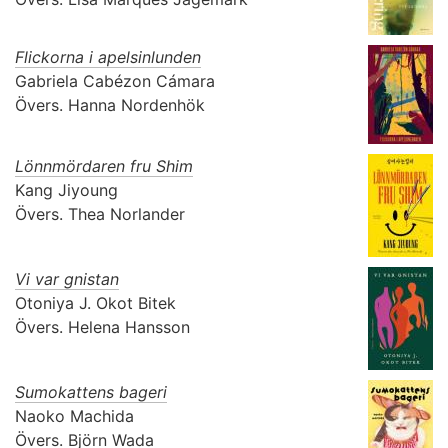
Flickorna i apelsinlunden
Gabriela Cabézon Cámara
Övers.
Hanna Nordenhök
Lönnmördaren fru Shim
Kang Jiyoung
Övers.
Thea Norlander
Vi var gnistan
Otoniya J. Okot Bitek
Övers.
Helena Hansson
Sumokattens bageri
Naoko Machida
Övers.
Björn Wada