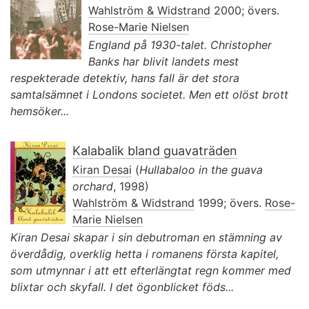
Wahlström & Widstrand
2000; övers.
Rose-Marie Nielsen
England på 1930-talet. Christopher
Banks har blivit landets mest
respekterade detektiv, hans fall är det stora
samtalsämnet i Londons societet. Men ett olöst brott
hemsöker...
Kalabalik bland guavaträden
Kiran Desai
(
Hullabaloo in the guava
orchard
, 1998)
Wahlström & Widstrand
1999; övers.
Rose-
Marie Nielsen
Kiran Desai skapar i sin debutroman en stämning av
överdådig, overklig hetta i romanens första kapitel,
som utmynnar i att ett efterlängtat regn kommer med
blixtar och skyfall. I det ögonblicket föds...