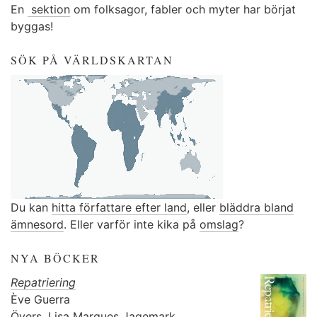
En
sektion
om folksagor, fabler och myter har börjat
byggas!
SÖK PÅ VÄRLDSKARTAN
Du kan
hitta författare efter land
, eller
bläddra bland
ämnesord
. Eller varför inte kika på
omslag
?
NYA BÖCKER
Repatriering
Ève Guerra
Övers.
Lisa Marques Jagemark