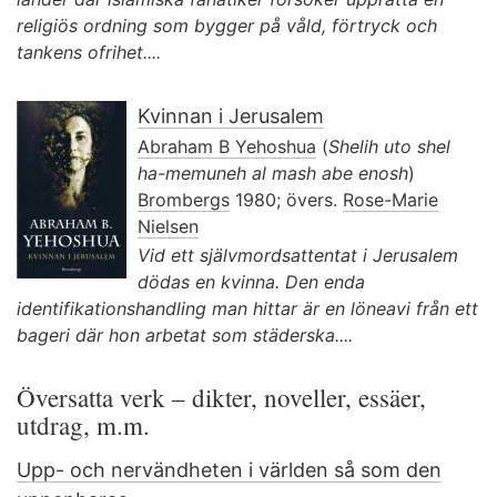
religiös ordning som bygger på våld, förtryck och
tankens ofrihet....
Kvinnan i Jerusalem
Abraham B Yehoshua
(
Shelih uto shel
ha-memuneh al mash abe enosh
)
Brombergs
1980; övers.
Rose-Marie
Nielsen
Vid ett självmordsattentat i Jerusalem
dödas en kvinna. Den enda
identifikationshandling man hittar är en löneavi från ett
bageri där hon arbetat som städerska....
Översatta verk – dikter, noveller, essäer,
utdrag, m.m.
Upp- och nervändheten i världen så som den