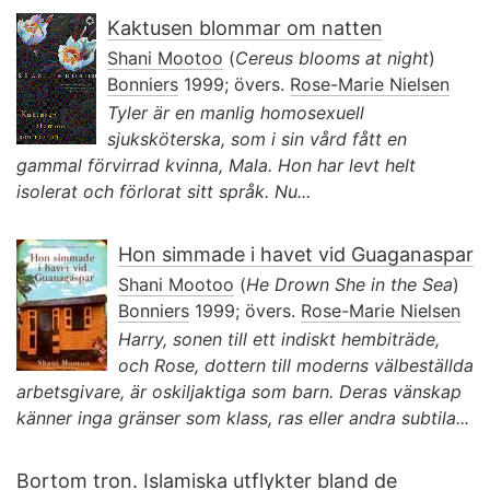
Kaktusen blommar om natten
Shani Mootoo
(
Cereus blooms at night
)
Bonniers
1999; övers.
Rose-Marie Nielsen
Tyler är en manlig homosexuell
sjuksköterska, som i sin vård fått en
gammal förvirrad kvinna, Mala. Hon har levt helt
isolerat och förlorat sitt språk. Nu...
Hon simmade i havet vid Guaganaspar
Shani Mootoo
(
He Drown She in the Sea
)
Bonniers
1999; övers.
Rose-Marie Nielsen
Harry, sonen till ett indiskt hembiträde,
och Rose, dottern till moderns välbeställda
arbetsgivare, är oskiljaktiga som barn. Deras vänskap
känner inga gränser som klass, ras eller andra subtila...
Bortom tron. Islamiska utflykter bland de