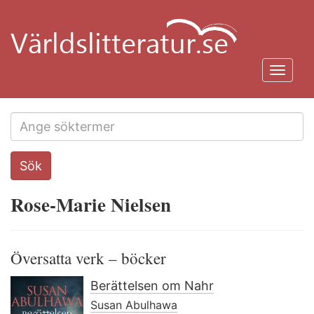
Hoppa
till
huvudinnehåll
Toggl
navig
Search
Sök
this
site
Rose-Marie Nielsen
Översatta verk – böcker
Berättelsen om Nahr
Susan Abulhawa