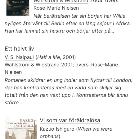
Wahlström & Widstrand
2004; övers.
Rose-Marie Nielsen
När berättelsen tar sin början har Willie
nyligen återvänt till Berlin efter en lång sejour i Afrika.
Han har lämnat sin hustru och börjar efter på...
Ett halvt liv
V. S. Naipaul
(
Half a life
, 2001)
Wahlström & Widstrand
2001; övers.
Rose-Marie
Nielsen
Romanen skildrar en ung indier som flyttar till London,
där han konfronteras med en värld som skiljer sig
totalt från den han växt upp i. Kontrasterna blir ännu
större...
Vi som var föräldralösa
Kazuo Ishiguro
(
When we were
orphans
)