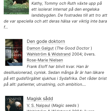
Kathy, Tommy och Ruth växte upp på
ett isolerat internat på den engelska
landsbygden. De fostrades till att tro att
de var speciella och att deras hälsa var viktig inte bara
f...
Den gode doktorn
Damon Galgut
(
The Good Doctor
)
Wahlström & Widstrand
2004; övers.
Rose-Marie Nielsen
Frank Eloff har blivit kvar. Han är
desillusionerad, cynisk. Sedan många år är han läkare
på ett gudsförgätet sjukhus i Sydafrika. Det råder brist
på allt: patienter, utrustning, och ambition....
Magisk sådd
V. S. Naipaul
(
Magic seeds
)