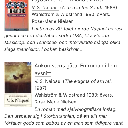
V. S. Naipaul
(
A turn in the South
, 1989)
Wahlström & Widstrand
1990; övers.
Rose-Marie Nielsen
I mitten av 80-talet gjorde Naipaul en resa
genom en rad delstater i södra USA, bl a Florida,
Missisippi och Tennesee, och intervjuade många olika
slags människor. I boken beskriver...
Ankomstens gåta. En roman i fem
avsnitt
V. S. Naipaul
(
The enigma of arrival
,
1987)
Wahlström & Widstrand
1989; övers.
Rose-Marie Nielsen
En roman med självbiografiska inslag.
Den utspelar sig i Storbritannien, på ett allt mer
förfallet gods som bebos av en man som tidigare varit