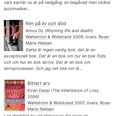
vars karriär nu är på nedgång; en begåvad men okänd
jazzmusiker...
Rim på liv och död
Amos Oz
(
Rhyming life and death
)
Wahlström & Widstrand
2009; övers.
Rose-
Marie Nielsen
Detta är ingen vanlig bok, det är en
exceptionell bok. Det är en bok om hur en bok föds
och om hur en bok skrivs. Det är en bok om
skrivprocessen. Och jag vet inte om lä...
Bittert arv
Kiran Desai
(
The Inheritance of Loss
,
2006)
Wahlström & Widstrand
2007; övers.
Rose-
Marie Nielsen
I en dimhöljd by vid Himalayas fot lever en