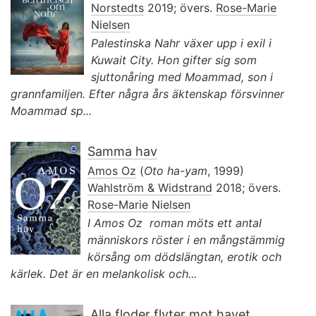
Norstedts
2019; övers.
Rose-Marie
Nielsen
Palestinska Nahr växer upp i exil i
Kuwait City. Hon gifter sig som
sjuttonåring med Moammad, son i
grannfamiljen. Efter några års äktenskap försvinner
Moammad sp...
Samma hav
Amos Oz
(
Oto ha-yam
, 1999)
Wahlström & Widstrand
2018; övers.
Rose-Marie Nielsen
I Amos Oz roman möts ett antal
människors röster i en mångstämmig
körsång om dödslängtan, erotik och
kärlek. Det är en melankolisk och...
Alla floder flyter mot havet