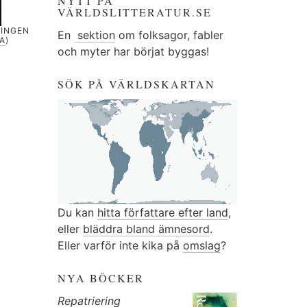
NYTT PÅ
VÄRLDSLITTERATUR.SE
 INGEN
En
sektion
om folksagor, fabler
A
)
och myter har börjat byggas!
SÖK PÅ VÄRLDSKARTAN
Du kan
hitta författare efter land
,
eller
bläddra bland ämnesord
.
Eller varför inte kika på
omslag
?
NYA BÖCKER
Repatriering