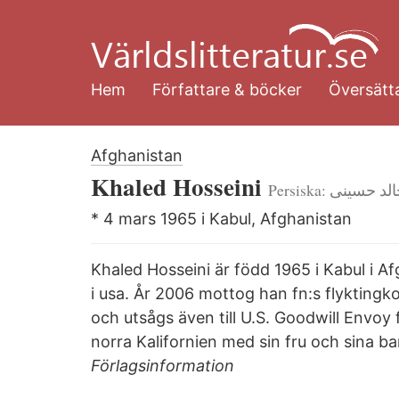
Hoppa
till
huvudinnehåll
Hem
Författare & böcker
Översätta
Afghanistan
Khaled Hosseini
Persiska: لد حسینی
* 4 mars 1965 i Kabul, Afghanistan
Khaled Hosseini är född 1965 i Kabul i 
i usa. År 2006 mottog han fn:s flykting
och utsågs även till U.S. Goodwill Envoy
norra Kalifornien med sin fru och sina ba
Förlagsinformation