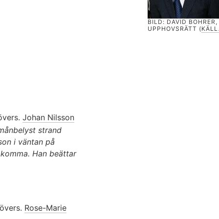
BILD: DAVID BOHRER,
UPPHOVSRÄTT (
KÄLL
övers.
Johan Nilsson
 månbelyst strand
on i väntan på
 komma. Han beättar
övers.
Rose-Marie