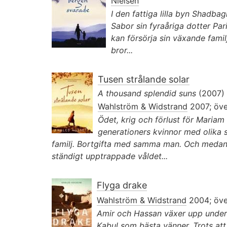
Nielsen
I den fattiga lilla byn Shadbag
Sabor sin fyraåriga dotter Pari
kan försörja sin växande famil
bror...
Tusen strålande solar
A thousand splendid suns
(2007)
Wahlström & Widstrand
2007; öve
Ödet, krig och förlust för Mariam
generationers kvinnor med olika 
familj. Bortgifta med samma man. Och medan
ständigt upptrappade våldet...
Flyga drake
Wahlström & Widstrand
2004; öve
Amir och Hassan växer upp under
Kabul som bästa vänner. Trots att