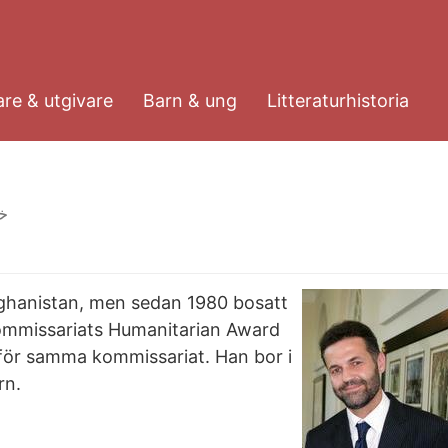
re & utgivare
Barn & ung
Litteraturhistoria
خا
Afghanistan, men sedan 1980 bosatt
kommissariats Humanitarian Award
 för samma kommissariat. Han bor i
rn.