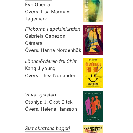
Ève Guerra
Övers.
Lisa Marques
Jagemark
Flickorna i apelsinlunden
Gabriela Cabézon
Cámara
Övers.
Hanna Nordenhök
Lönnmördaren fru Shim
Kang Jiyoung
Övers.
Thea Norlander
Vi var gnistan
Otoniya J. Okot Bitek
Övers.
Helena Hansson
Sumokattens bageri