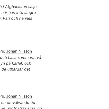
h i Afghanistan säljer
 när han inte längre
j. Pari och hennes
rs.
Johan Nilsson
 och Laila samman, två
syn på kärlek och
 de uthärdar det
rs.
Johan Nilsson
 en omvälvande tid i
 de uppfostras sida vid