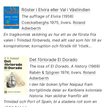
Röster i Elvira eller Val i Västindien
The suffrage of Elvira
(1958)
Coeckelberghs
1975; övers.
Roland
Adlerberth
En tragikomisk skildring av hur ett av de första fria
valen i Trinidad förbereds, med allt vad som hör till av
konspirationer, korruption och försök till "röstk...
Det förlorade El Dorado
The loss of El Dorado. A history
(1969)
Rabén & Sjögren
1974; övers.
Roland
Adlerberth
I den här boken lyfter Naipaul fram
bortglömda delar av Karibiens koloniala
historia. Han skildrar framför allt
Trinidad och Port of Spain, bl a stadens roll som en