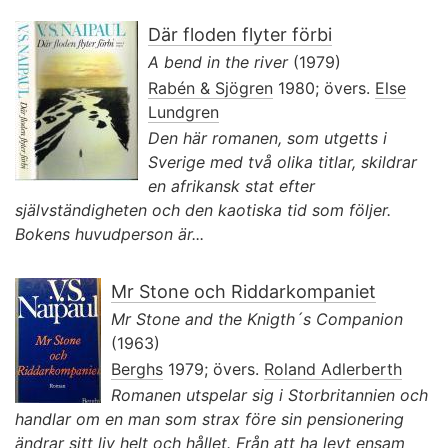
Där floden flyter förbi
A bend in the river
(1979)
Rabén & Sjögren
1980; övers.
Else
Lundgren
Den här romanen, som utgetts i
Sverige med två olika titlar, skildrar
en afrikansk stat efter
självständigheten och den kaotiska tid som följer.
Bokens huvudperson är...
Mr Stone och Riddarkompaniet
Mr Stone and the Knigth´s Companion
(1963)
Berghs
1979; övers.
Roland Adlerberth
Romanen utspelar sig i Storbritannien och
handlar om en man som strax före sin pensionering
ändrar sitt liv helt och hållet. Från att ha levt ensam