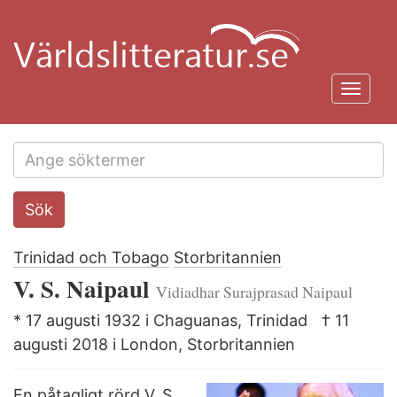
Hoppa
till
huvudinnehåll
Toggl
navig
Search
Sök
this
site
Trinidad och Tobago
Storbritannien
V. S. Naipaul
Vidiadhar Surajprasad Naipaul
* 17 augusti 1932 i Chaguanas, Trinidad
† 11
augusti 2018 i London, Storbritannien
En påtagligt rörd V. S.