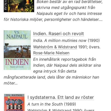
Boken består av en rad berättelser,
skrivna med utgångspunkt från
Naipauls eget liv och hans intresse
för historiska miljöer, personligheter och händelser....
Indien. Raseri och revolt
India. A million mutinies now
(1990)
Wahlström & Widstrand
1991; övers.
Rose-Marie Nielsen
En innehållsrik reportagebok från
Indien, där Naipaul dels skildrar sina
egna intryck från detta
mångfacetterade land, dels låter de människor han
möter...
I sydstaterna. Ett land av röster
A turn in the South
(1989)
Wahlström & Widstrand
1990; övers.