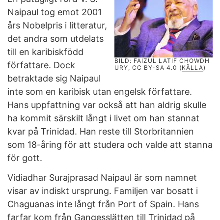
Naipaul tog emot 2001
års Nobelpris i litteratur,
det andra som utdelats
till en karibiskfödd
BILD: FAIZUL LATIF CHOWDH
författare. Dock
URY, CC BY-SA 4.0 (
KÄLLA
)
betraktade sig Naipaul
inte som en karibisk utan engelsk författare.
Hans uppfattning var också att han aldrig skulle
ha kommit särskilt långt i livet om han stannat
kvar på Trinidad. Han reste till Storbritannien
som 18-åring för att studera och valde att stanna
för gott.
Vidiadhar Surajprasad Naipaul är som namnet
visar av indiskt ursprung. Familjen var bosatt i
Chaguanas inte långt från Port of Spain. Hans
farfar kom från Gangesslätten till Trinidad på