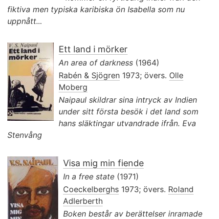
fiktiva men typiska karibiska ön Isabella som nu
uppnått...
Ett land i mörker
An area of darkness
(1964)
Rabén & Sjögren
1973; övers.
Olle
Moberg
Naipaul skildrar sina intryck av Indien
under sitt första besök i det land som
hans släktingar utvandrade ifrån. Eva
Stenvång
Visa mig min fiende
In a free state
(1971)
Coeckelberghs
1973; övers.
Roland
Adlerberth
Boken består av berättelser inramade