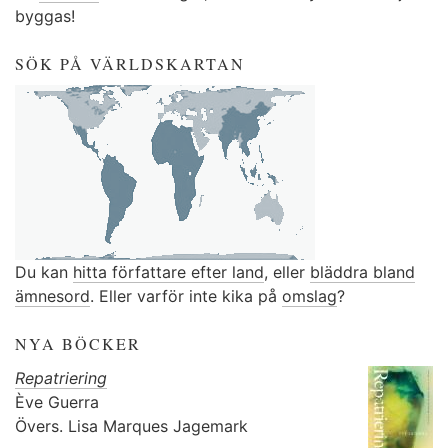
byggas!
SÖK PÅ VÄRLDSKARTAN
Du kan
hitta författare efter land
, eller
bläddra bland
ämnesord
. Eller varför inte kika på
omslag
?
NYA BÖCKER
Repatriering
Ève Guerra
Övers.
Lisa Marques Jagemark