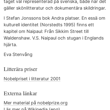
taget väl representerad på svenska, både när det
gäller skönlitteratur och dokumentära skildringar.
I Stefan Jonssons bok Andra platser. En essä om
kulturell identitet (Norstedts 1995) finns ett
kapitel om Naipaul: Från Sikkim Street till
Waldenshaw. V.S. Naipaul och stugan i Englands
hjärta.
Eva Stenvång
Litterära priser
Nobelpriset i litteratur 2001
Externa länkar
Mer material på nobelprize.org
Läs mer på Wikipedia (eng)