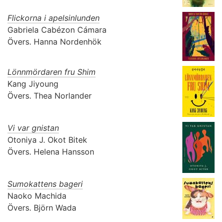
Flickorna i apelsinlunden
Gabriela Cabézon Cámara
Övers.
Hanna Nordenhök
Lönnmördaren fru Shim
Kang Jiyoung
Övers.
Thea Norlander
Vi var gnistan
Otoniya J. Okot Bitek
Övers.
Helena Hansson
Sumokattens bageri
Naoko Machida
Övers.
Björn Wada