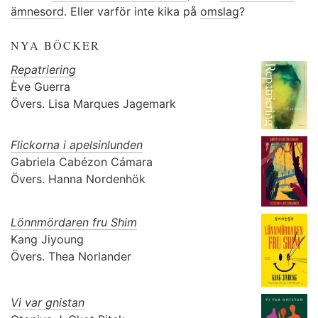
ämnesord
. Eller varför inte kika på
omslag
?
NYA BÖCKER
Repatriering
Ève Guerra
Övers.
Lisa Marques Jagemark
Flickorna i apelsinlunden
Gabriela Cabézon Cámara
Övers.
Hanna Nordenhök
Lönnmördaren fru Shim
Kang Jiyoung
Övers.
Thea Norlander
Vi var gnistan