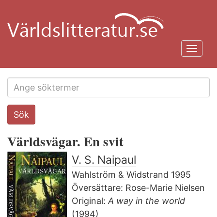
Hoppa
till
huvudinnehåll
Toggl
navig
Search
Sök
this
site
Världsvägar. En svit
V. S. Naipaul
Wahlström & Widstrand
1995
Översättare:
Rose-Marie Nielsen
Original:
A way in the world
(1994)