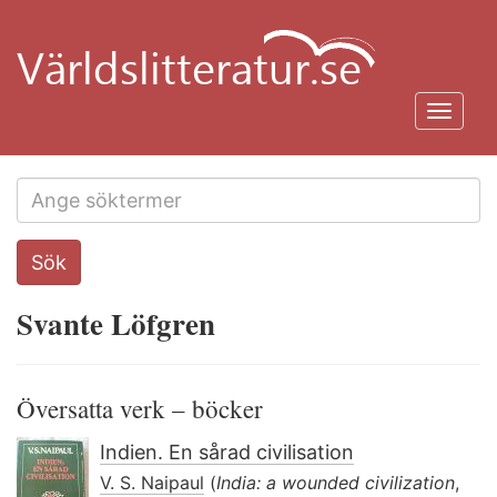
Hoppa
till
huvudinnehåll
Toggl
navig
Search
Sök
this
site
Svante Löfgren
Översatta verk – böcker
Indien. En sårad civilisation
V. S. Naipaul
(
India: a wounded civilization
,