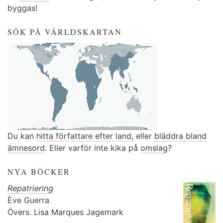
byggas!
SÖK PÅ VÄRLDSKARTAN
Du kan
hitta författare efter land
, eller
bläddra bland
ämnesord
. Eller varför inte kika på
omslag
?
NYA BÖCKER
Repatriering
Ève Guerra
Övers.
Lisa Marques Jagemark