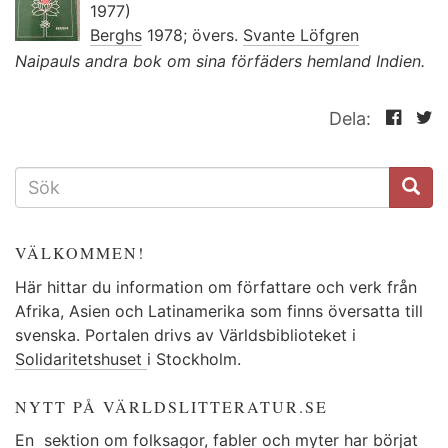
1977)
Berghs
1978; övers.
Svante Löfgren
Naipauls andra bok om sina förfäders hemland Indien.
Dela:
SÖKFORMULÄR
VÄLKOMMEN!
Här hittar du information om författare och verk från
Afrika, Asien och Latinamerika som finns översatta till
svenska. Portalen drivs av Världsbiblioteket i
Solidaritetshuset
i Stockholm.
NYTT PÅ VÄRLDSLITTERATUR.SE
En
sektion
om folksagor, fabler och myter har börjat