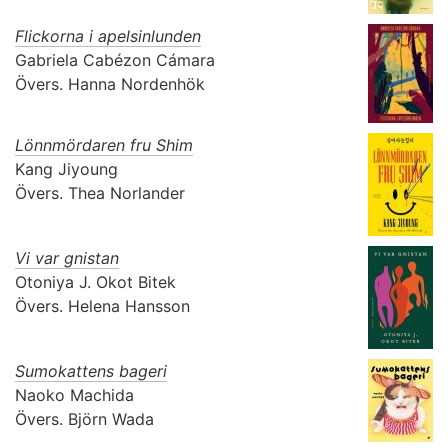
Flickorna i apelsinlunden
Gabriela Cabézon Cámara
Övers.
Hanna Nordenhök
Lönnmördaren fru Shim
Kang Jiyoung
Övers.
Thea Norlander
Vi var gnistan
Otoniya J. Okot Bitek
Övers.
Helena Hansson
Sumokattens bageri
Naoko Machida
Övers.
Björn Wada