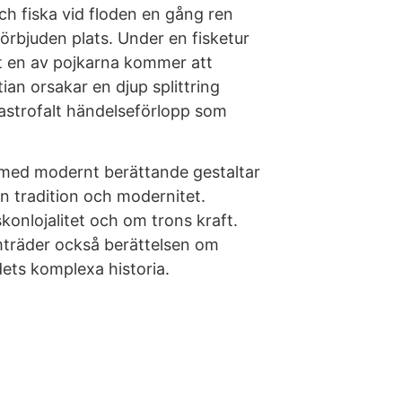
ch fiska vid floden en gång ren
örbjuden plats. Under en fisketur
tt en av pojkarna kommer att
ian orsakar en djup splittring
tastrofalt händelseförlopp som
med modernt berättande gestaltar
n tradition och modernitet.
onlojalitet och om trons kraft.
mträder också berättelsen om
dets komplexa historia.