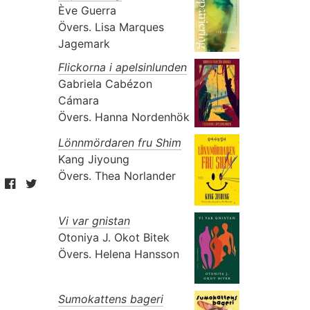
Ève Guerra
Övers.
Lisa Marques
Jagemark
Flickorna i apelsinlunden
Gabriela Cabézon
Cámara
Övers.
Hanna Nordenhök
Lönnmördaren fru Shim
Kang Jiyoung
Övers.
Thea Norlander
Vi var gnistan
Otoniya J. Okot Bitek
Övers.
Helena Hansson
Sumokattens bageri