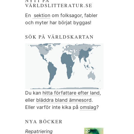
NYTT PÅ
VÄRLDSLITTERATUR.SE
En
sektion
om folksagor, fabler
och myter har börjat byggas!
SÖK PÅ VÄRLDSKARTAN
Du kan
hitta författare efter land
,
eller
bläddra bland ämnesord
.
Eller varför inte kika på
omslag
?
NYA BÖCKER
Repatriering