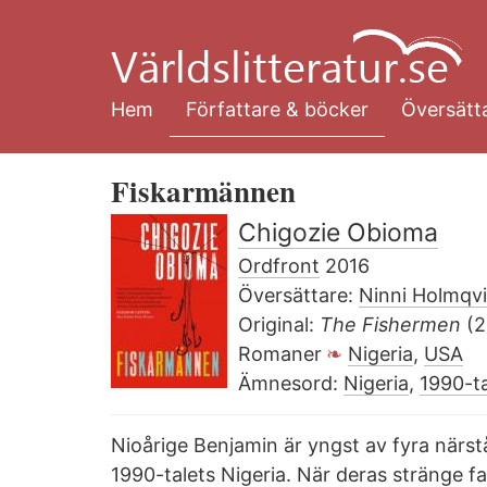
Hoppa
till
huvudinnehåll
Hem
Författare & böcker
Översätta
Fiskarmännen
Chigozie Obioma
Ordfront
2016
Översättare:
Ninni Holmqvi
Original:
The Fishermen
(2
Romaner
Nigeria
,
USA
Ämnesord:
Nigeria
,
1990-ta
Nioårige Benjamin är yngst av fyra närs
1990-talets Nigeria. När deras stränge f