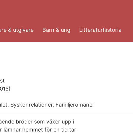
re & utgivare
Barn & ung
Litteraturhistoria
st
015)
let
,
Syskonrelationer
,
Familjeromaner
tående bröder som växer upp i
ar lämnar hemmet för en tid tar