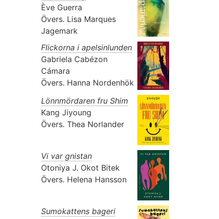
Ève Guerra
Övers.
Lisa Marques
Jagemark
Flickorna i apelsinlunden
Gabriela Cabézon
Cámara
Övers.
Hanna Nordenhök
Lönnmördaren fru Shim
Kang Jiyoung
Övers.
Thea Norlander
Vi var gnistan
Otoniya J. Okot Bitek
Övers.
Helena Hansson
Sumokattens bageri