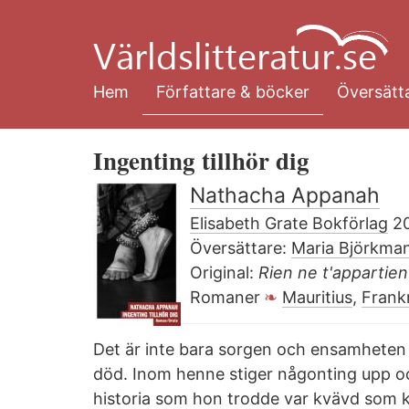
Hoppa
till
huvudinnehåll
Hem
Författare & böcker
Översätta
Ingenting tillhör dig
Nathacha Appanah
Elisabeth Grate Bokförlag
2
Översättare:
Maria Björkma
Original:
Rien ne t'appartien
Romaner
Mauritius
,
Frank
Det är inte bara sorgen och ensamheten
död. Inom henne stiger någonting upp oc
historia som hon trodde var kvävd som ko