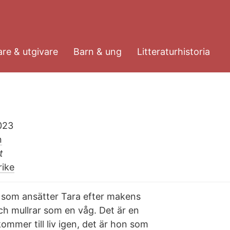
re & utgivare
Barn & ung
Litteraturhistoria
023
n
t
rike
 som ansätter Tara efter makens
h mullrar som en våg. Det är en
mmer till liv igen, det är hon som