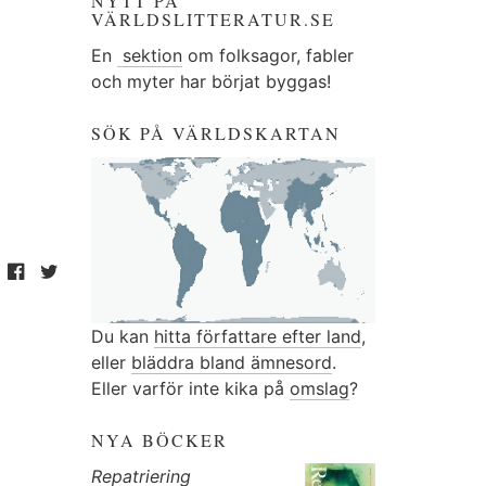
NYTT PÅ
VÄRLDSLITTERATUR.SE
En
sektion
om folksagor, fabler
och myter har börjat byggas!
SÖK PÅ VÄRLDSKARTAN
Du kan
hitta författare efter land
,
eller
bläddra bland ämnesord
.
Eller varför inte kika på
omslag
?
NYA BÖCKER
Repatriering