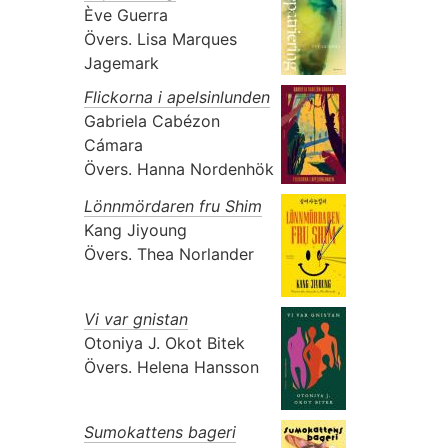
Ève Guerra
Övers.
Lisa Marques
Jagemark
Flickorna i apelsinlunden
Gabriela Cabézon
Cámara
Övers.
Hanna Nordenhök
Lönnmördaren fru Shim
Kang Jiyoung
Övers.
Thea Norlander
Vi var gnistan
Otoniya J. Okot Bitek
Övers.
Helena Hansson
Sumokattens bageri