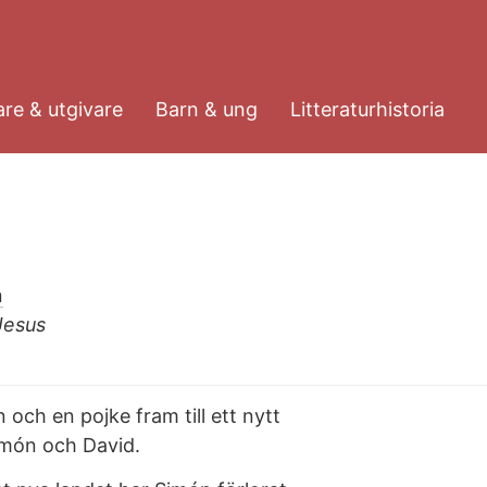
re & utgivare
Barn & ung
Litteraturhistoria
n
Jesus
ch en pojke fram till ett nytt
Simón och David.