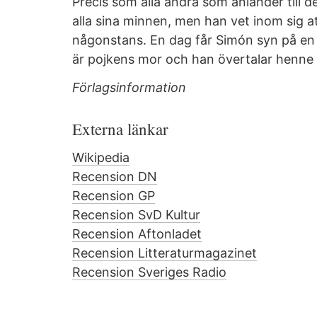
Precis som alla andra som anländer till d
alla sina minnen, men han vet inom sig 
någonstans. En dag får Simón syn på e
är pojkens mor och han övertalar henne 
Förlagsinformation
Externa länkar
Wikipedia
Recension DN
Recension GP
Recension SvD Kultur
Recension Aftonladet
Recension Litteraturmagazinet
Recension Sveriges Radio