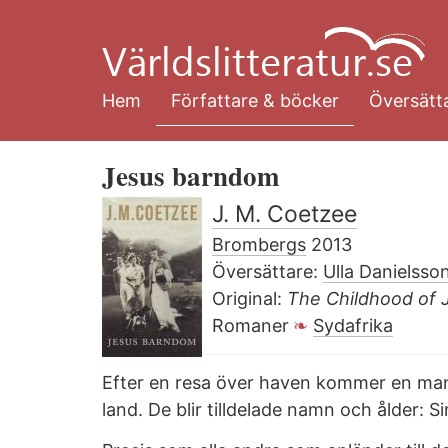
Hoppa
till
huvudinnehåll
Hem
Författare & böcker
Översätta
Jesus barndom
J. M. Coetzee
Brombergs
2013
Översättare:
Ulla Danielsso
Original:
The Childhood of 
Romaner
Sydafrika
Efter en resa över haven kommer en man o
land. De blir tilldelade namn och ålder: 