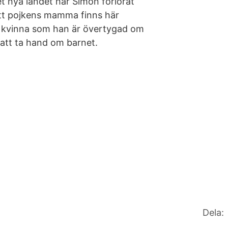
et nya landet har Simón förlorat
att pojkens mamma finns här
n kvinna som han är övertygad om
att ta hand om barnet.
Dela: