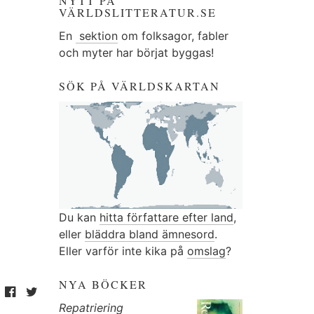
NYTT PÅ
VÄRLDSLITTERATUR.SE
En
sektion
om folksagor, fabler
och myter har börjat byggas!
SÖK PÅ VÄRLDSKARTAN
Du kan
hitta författare efter land
,
eller
bläddra bland ämnesord
.
Eller varför inte kika på
omslag
?
NYA BÖCKER
Repatriering