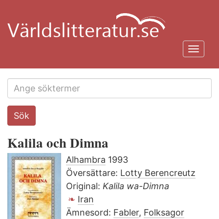
Hoppa
till
huvudinnehåll
Toggl
navig
Search
Sök
this
site
Kalila och Dimna
Alhambra
1993
Översättare:
Lotty Berencreutz
Original:
Kalila wa-Dimna
Iran
Ämnesord:
Fabler
,
Folksagor