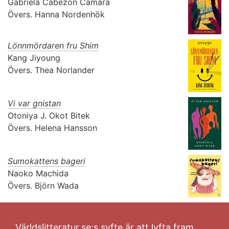
Gabriela Cabézon Cámara
Övers.
Hanna Nordenhök
Lönnmördaren fru Shim
Kang Jiyoung
Övers.
Thea Norlander
Vi var gnistan
Otoniya J. Okot Bitek
Övers.
Helena Hansson
Sumokattens bageri
Naoko Machida
Övers.
Björn Wada
Världslitteratur.se:s syfte är att lyfta fram