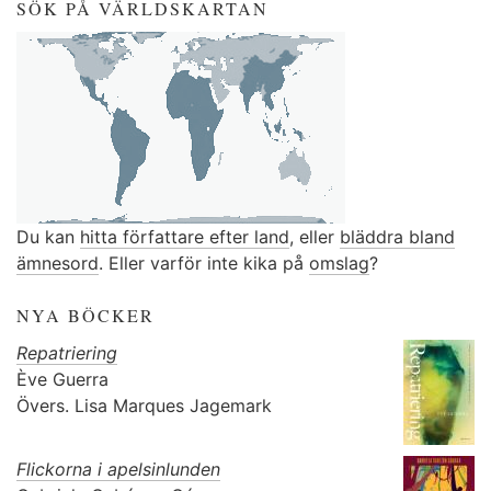
SÖK PÅ VÄRLDSKARTAN
Du kan
hitta författare efter land
, eller
bläddra bland
ämnesord
. Eller varför inte kika på
omslag
?
NYA BÖCKER
Repatriering
Ève Guerra
Övers.
Lisa Marques Jagemark
Flickorna i apelsinlunden