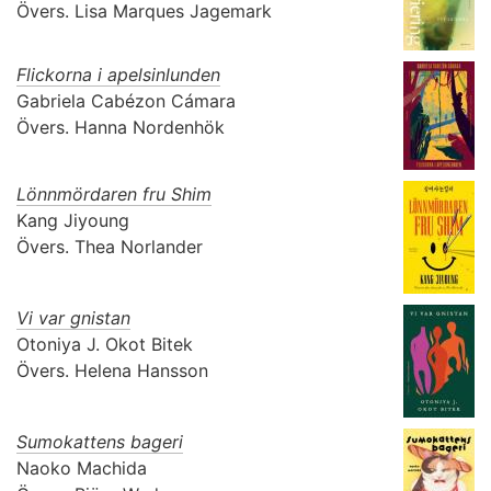
Övers.
Lisa Marques Jagemark
Flickorna i apelsinlunden
Gabriela Cabézon Cámara
Övers.
Hanna Nordenhök
Lönnmördaren fru Shim
Kang Jiyoung
Övers.
Thea Norlander
Vi var gnistan
Otoniya J. Okot Bitek
Övers.
Helena Hansson
Sumokattens bageri
Naoko Machida