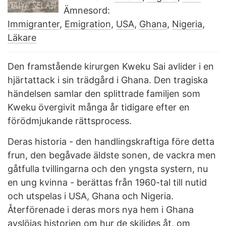
Ämnesord:
Immigranter
,
Emigration
,
USA
,
Ghana
,
Nigeria
,
Läkare
Den framstående kirurgen Kweku Sai avlider i en
hjärtattack i sin trädgård i Ghana. Den tragiska
händelsen samlar den splittrade familjen som
Kweku övergivit många år tidigare efter en
förödmjukande rättsprocess.
Deras historia - den handlingskraftiga före detta
frun, den begåvade äldste sonen, de vackra men
gåtfulla tvillingarna och den yngsta systern, nu
en ung kvinna - berättas från 1960-tal till nutid
och utspelas i USA, Ghana och Nigeria.
Återförenade i deras mors nya hem i Ghana
avslöjas historien om hur de skiljdes åt, om