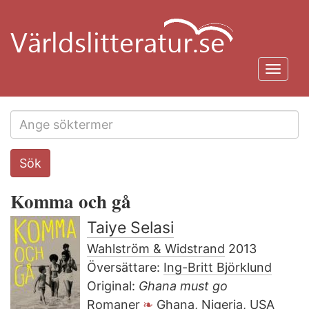
Hoppa
till
huvudinnehåll
Toggl
navig
Search
Sök
this
site
Komma och gå
Taiye Selasi
Wahlström & Widstrand
2013
Översättare:
Ing-Britt Björklund
Original:
Ghana must go
Romaner
Ghana
,
Nigeria
,
USA