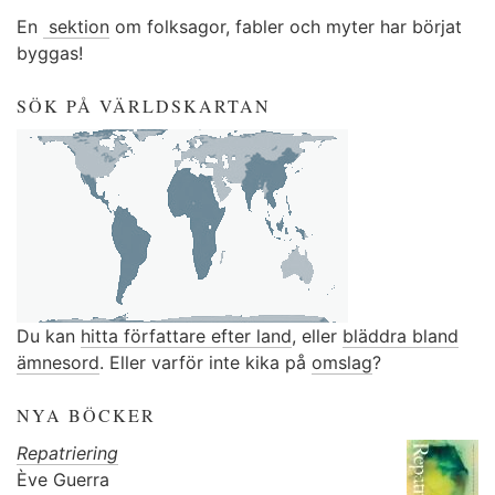
En
sektion
om folksagor, fabler och myter har börjat
byggas!
SÖK PÅ VÄRLDSKARTAN
Du kan
hitta författare efter land
, eller
bläddra bland
ämnesord
. Eller varför inte kika på
omslag
?
NYA BÖCKER
Repatriering
Ève Guerra