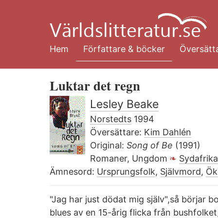
Hoppa
till
huvudinnehåll
Hem
Författare & böcker
Översätta
Luktar det regn
Lesley Beake
Norstedts
1994
Översättare:
Kim Dahlén
Original:
Song of Be
(1991)
Romaner, Ungdom
Sydafrika
Ämnesord:
Ursprungsfolk
,
Självmord
,
Ök
"Jag har just dödat mig själv",så börjar 
blues av en 15-årig flicka från bushfolket,