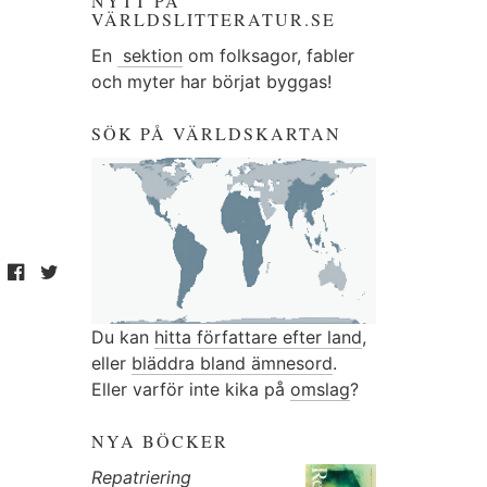
NYTT PÅ
VÄRLDSLITTERATUR.SE
En
sektion
om folksagor, fabler
och myter har börjat byggas!
SÖK PÅ VÄRLDSKARTAN
Du kan
hitta författare efter land
,
eller
bläddra bland ämnesord
.
Eller varför inte kika på
omslag
?
NYA BÖCKER
Repatriering