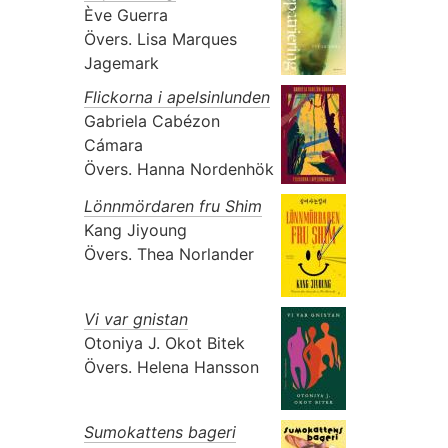
Ève Guerra
Övers.
Lisa Marques
Jagemark
Flickorna i apelsinlunden
Gabriela Cabézon
Cámara
Övers.
Hanna Nordenhök
Lönnmördaren fru Shim
Kang Jiyoung
Övers.
Thea Norlander
Vi var gnistan
Otoniya J. Okot Bitek
Övers.
Helena Hansson
Sumokattens bageri