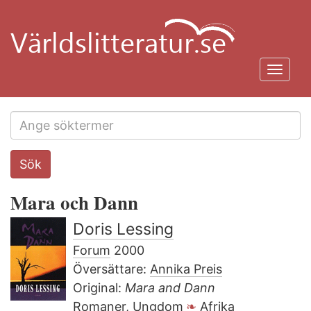
Hoppa
till
huvudinnehåll
Toggl
navig
Search
Sök
this
site
Mara och Dann
Doris Lessing
Forum
2000
Översättare:
Annika Preis
Original:
Mara and Dann
Romaner, Ungdom
Afrika