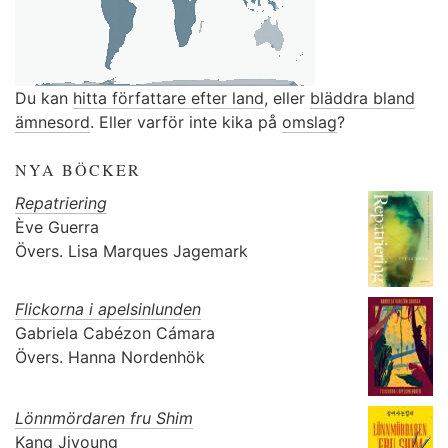
Du kan
hitta författare efter land
, eller
bläddra bland
ämnesord
. Eller varför inte kika på
omslag
?
NYA BÖCKER
Repatriering
Ève Guerra
Övers.
Lisa Marques Jagemark
Flickorna i apelsinlunden
Gabriela Cabézon Cámara
Övers.
Hanna Nordenhök
Lönnmördaren fru Shim
Kang Jiyoung