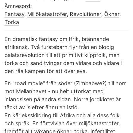
Ämnesord:
Fantasy
,
Miljökatastrofer
,
Revolutioner
,
Öknar
,
Torka
En dramatisk fantasy om Ifrik, brännande
afrikansk. Två furstebarn flyr från en blodig
palatsrevolution till ett primitivt klippfolk, men
torka och sand tvingar dem vidare och vidare i
den råa kampen för att överleva.
En "road movie" från söder (Zimbabwe?) till norr
mot Mellanhavet - nu helt uttorkat med
inlandsisen på andra sidan. Norra jordklotet är
täckt av is efter ännu en istid.
En kärleksskildring till Afrika och alla dess folk
och språk. En förtvivlan över miljökatastrofer,
framför allt växande öknar, torka, infertilitet,