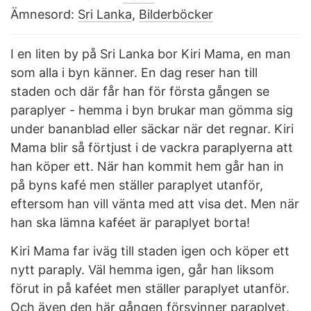
Ämnesord:
Sri Lanka
,
Bilderböcker
I en liten by på Sri Lanka bor Kiri Mama, en man
som alla i byn känner. En dag reser han till
staden och där får han för första gången se
paraplyer - hemma i byn brukar man gömma sig
under bananblad eller säckar när det regnar. Kiri
Mama blir så förtjust i de vackra paraplyerna att
han köper ett. När han kommit hem går han in
på byns kafé men ställer paraplyet utanför,
eftersom han vill vänta med att visa det. Men när
han ska lämna kaféet är paraplyet borta!
Kiri Mama far iväg till staden igen och köper ett
nytt paraply. Väl hemma igen, går han liksom
förut in på kaféet men ställer paraplyet utanför.
Och även den här gången försvinner paraplyet,