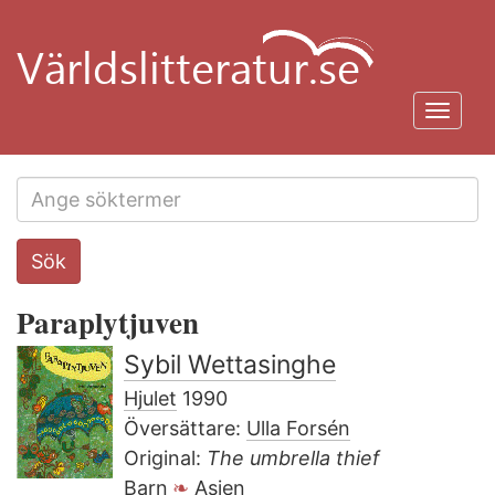
Hoppa
till
huvudinnehåll
Toggl
navig
Search
Sök
this
site
Paraplytjuven
Sybil Wettasinghe
Hjulet
1990
Översättare:
Ulla Forsén
Original:
The umbrella thief
Barn
Asien