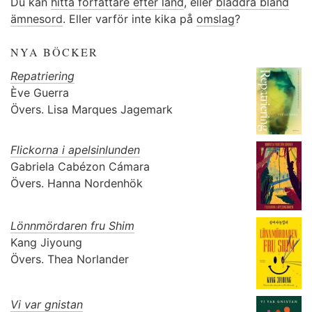
Du kan
hitta författare efter land
, eller
bläddra bland
ämnesord
. Eller varför inte kika på
omslag
?
NYA BÖCKER
Repatriering
Ève Guerra
Övers.
Lisa Marques Jagemark
Flickorna i apelsinlunden
Gabriela Cabézon Cámara
Övers.
Hanna Nordenhök
Lönnmördaren fru Shim
Kang Jiyoung
Övers.
Thea Norlander
Vi var gnistan