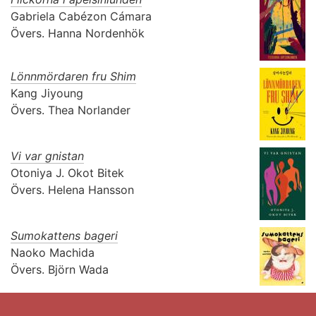
Gabriela Cabézon Cámara
Övers.
Hanna Nordenhök
Lönnmördaren fru Shim
Kang Jiyoung
Övers.
Thea Norlander
Vi var gnistan
Otoniya J. Okot Bitek
Övers.
Helena Hansson
Sumokattens bageri
Naoko Machida
Övers.
Björn Wada