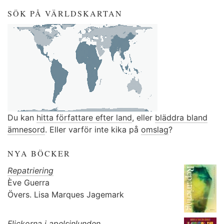
SÖK PÅ VÄRLDSKARTAN
Du kan
hitta författare efter land
, eller
bläddra bland
ämnesord
. Eller varför inte kika på
omslag
?
NYA BÖCKER
Repatriering
Ève Guerra
Övers.
Lisa Marques Jagemark
Flickorna i apelsinlunden