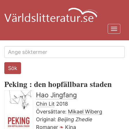
Hoppa
till
huvudinnehåll
Toggl
navig
Search
Sök
this
site
Peking : den hopfällbara staden
Hao Jingfang
Chin Lit
2018
Översättare:
Mikael Wiberg
Original:
Beijing Zhedie
Romaner
Kina