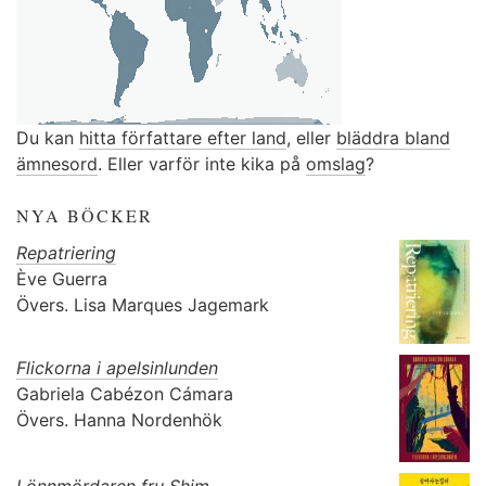
Du kan
hitta författare efter land
, eller
bläddra bland
ämnesord
. Eller varför inte kika på
omslag
?
NYA BÖCKER
Repatriering
Ève Guerra
Övers.
Lisa Marques Jagemark
Flickorna i apelsinlunden
Gabriela Cabézon Cámara
Övers.
Hanna Nordenhök
Lönnmördaren fru Shim