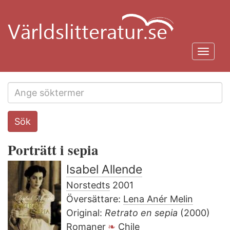
Hoppa
till
huvudinnehåll
Toggl
navig
Search
Sök
this
site
Porträtt i sepia
Isabel Allende
Norstedts
2001
Översättare:
Lena Anér Melin
Original:
Retrato en sepia
(2000)
Romaner
Chile