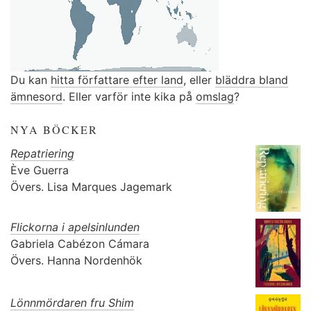
Du kan
hitta författare efter land
, eller
bläddra bland
ämnesord
. Eller varför inte kika på
omslag
?
NYA BÖCKER
Repatriering
Ève Guerra
Övers.
Lisa Marques Jagemark
Flickorna i apelsinlunden
Gabriela Cabézon Cámara
Övers.
Hanna Nordenhök
Lönnmördaren fru Shim