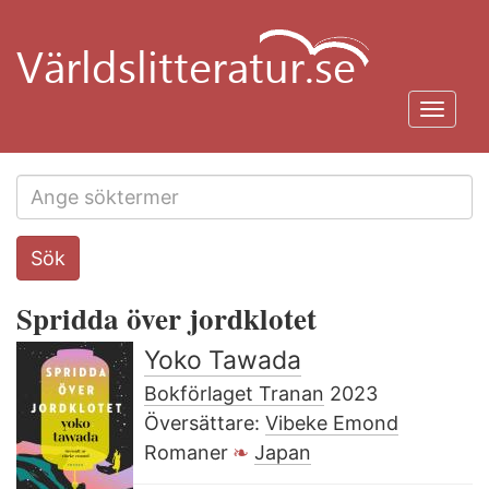
Hoppa
till
huvudinnehåll
Toggl
navig
Search
Sök
this
site
Spridda över jordklotet
Yoko Tawada
Bokförlaget Tranan
2023
Översättare:
Vibeke Emond
Romaner
Japan