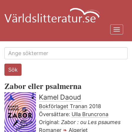
Hoppa
till
huvudinnehåll
Toggl
navig
Search
Sök
this
site
Zabor eller psalmerna
Kamel Daoud
Bokförlaget Tranan
2018
Översättare:
Ulla Bruncrona
Original:
Zabor : ou Les psaumes
Romaner
Algeriet