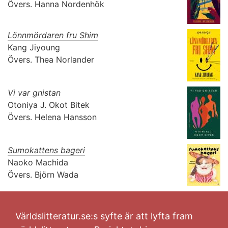
Övers.
Hanna Nordenhök
Lönnmördaren fru Shim
Kang Jiyoung
Övers.
Thea Norlander
Vi var gnistan
Otoniya J. Okot Bitek
Övers.
Helena Hansson
Sumokattens bageri
Naoko Machida
Övers.
Björn Wada
Världslitteratur.se:s syfte är att lyfta fram