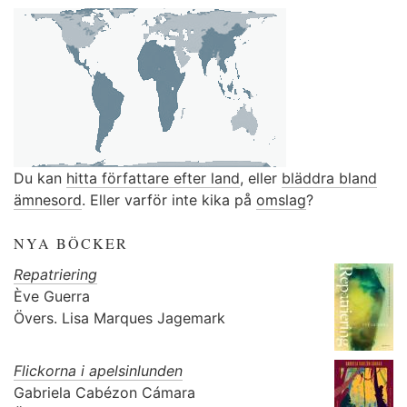
Du kan
hitta författare efter land
, eller
bläddra bland
ämnesord
. Eller varför inte kika på
omslag
?
NYA BÖCKER
Repatriering
Ève Guerra
Övers.
Lisa Marques Jagemark
Flickorna i apelsinlunden
Gabriela Cabézon Cámara