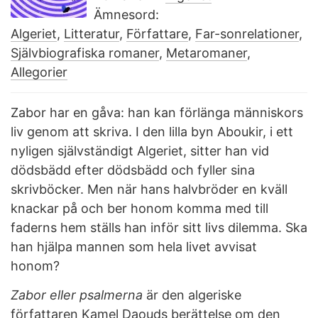
Ämnesord:
Algeriet
,
Litteratur
,
Författare
,
Far-sonrelationer
,
Självbiografiska romaner
,
Metaromaner
,
Allegorier
Zabor har en gåva: han kan förlänga människors
liv genom att skriva. I den lilla byn Aboukir, i ett
nyligen självständigt Algeriet, sitter han vid
dödsbädd efter dödsbädd och fyller sina
skrivböcker. Men när hans halvbröder en kväll
knackar på och ber honom komma med till
faderns hem ställs han inför sitt livs dilemma. Ska
han hjälpa mannen som hela livet avvisat
honom?
Zabor eller psalmerna
är den algeriske
författaren Kamel Daouds berättelse om den