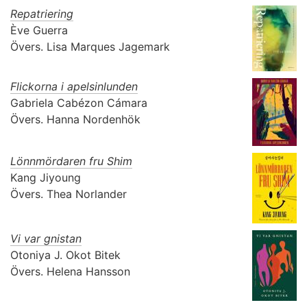
Repatriering
Ève Guerra
Övers.
Lisa Marques Jagemark
Flickorna i apelsinlunden
Gabriela Cabézon Cámara
Övers.
Hanna Nordenhök
Lönnmördaren fru Shim
Kang Jiyoung
Övers.
Thea Norlander
Vi var gnistan
Otoniya J. Okot Bitek
Övers.
Helena Hansson