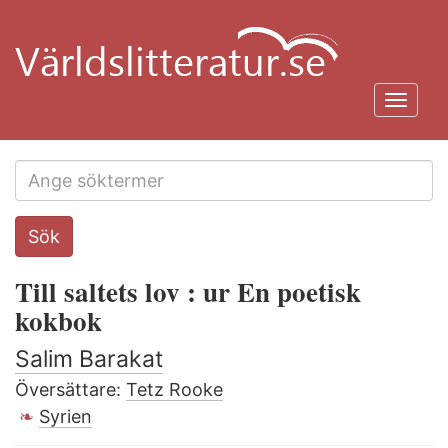
Hoppa
till
huvudinnehåll
Toggl
navig
Search
Sök
this
site
Till saltets lov : ur En poetisk
kokbok
Salim Barakat
Översättare:
Tetz Rooke
Syrien