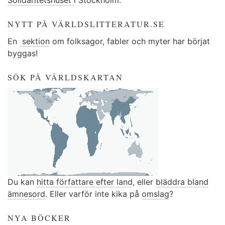
Solidaritetshuset
i Stockholm.
NYTT PÅ VÄRLDSLITTERATUR.SE
En
sektion
om folksagor, fabler och myter har börjat
byggas!
SÖK PÅ VÄRLDSKARTAN
Du kan
hitta författare efter land
, eller
bläddra bland
ämnesord
. Eller varför inte kika på
omslag
?
NYA BÖCKER