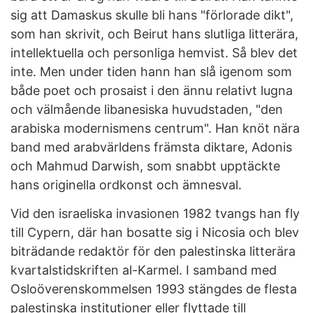
sig att Damaskus skulle bli hans "förlorade dikt",
som han skrivit, och Beirut hans slutliga litterära,
intellektuella och personliga hemvist. Så blev det
inte. Men under tiden hann han slå igenom som
både poet och prosaist i den ännu relativt lugna
och välmående libanesiska huvudstaden, "den
arabiska modernismens centrum". Han knöt nära
band med arabvärldens främsta diktare, Adonis
och Mahmud Darwish, som snabbt upptäckte
hans originella ordkonst och ämnesval.
Vid den israeliska invasionen 1982 tvangs han fly
till Cypern, där han bosatte sig i Nicosia och blev
biträdande redaktör för den palestinska litterära
kvartalstidskriften al-Karmel. I samband med
Osloöverenskommelsen 1993 stängdes de flesta
palestinska institutioner eller flyttade till