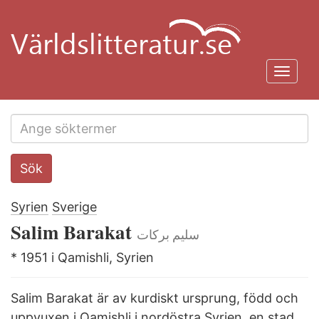
Hoppa
till
huvudinnehåll
Toggl
navig
Search
Sök
this
site
Syrien
Sverige
Salim Barakat
* 1951 i Qamishli, Syrien
Salim Barakat är av kurdiskt ursprung, född och
uppvuxen i Qamishli i nordöstra Syrien, en stad