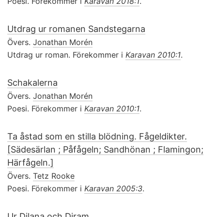
Poesi. Förekommer i
Karavan 2018:1
.
Utdrag ur romanen Sandstegarna
Övers.
Jonathan Morén
Utdrag ur roman. Förekommer i
Karavan 2010:1
.
Schakalerna
Övers.
Jonathan Morén
Poesi. Förekommer i
Karavan 2010:1
.
Ta åstad som en stilla blödning. Fågeldikter.
[Sädesärlan ; Påfågeln; Sandhönan ; Flamingon;
Härfågeln.]
Övers.
Tetz Rooke
Poesi. Förekommer i
Karavan 2005:3
.
Ur Dilana och Diram