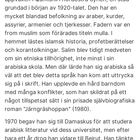
grundad i början av 1920-talet. Den har en
mycket blandad befolkning av araber, kurder,
assyrier, armenier och tjerkesser. Fadern var en
from muslim som förärades titeln mulla. I
hemmet lästes islamsk historia, profetberättelser
och korantolkningar. Salim blev tidigt medveten
om sin etniska tillhörighet, inte minst i sin
arabiska skola. Men där lärde han sig arabiska så
väl att det blev detta språk han kom att uttrycka
sig på i skrift. Han upplevde en hård barndom
med många konflikter, som han skildrat på ett
något tillspetsat sätt i sin prisade självbiografiska
roman "Järngräshoppan" (1980).
1970 begav han sig till Damaskus för att studera
arabisk litteratur vid dess universitet, men efter
bara ett år drog han vidare till Beirut. Han tänkte