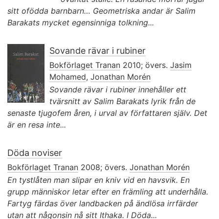
sitt ofödda barnbarn… Geometriska andar är Salim
Barakats mycket egensinniga tolkning...
Sovande rävar i rubiner
Bokförlaget Tranan
2010; övers.
Jasim
Mohamed
,
Jonathan Morén
Sovande rävar i rubiner innehåller ett
tvärsnitt av Salim Barakats lyrik från de
senaste tjugofem åren, i urval av författaren själv. Det
är en resa inte...
Döda noviser
Bokförlaget Tranan
2008; övers.
Jonathan Morén
En tystlåten man slipar en kniv vid en havsvik. En
grupp människor letar efter en främling att underhålla.
Fartyg färdas över landbacken på ändlösa irrfärder
utan att någonsin nå sitt Ithaka. I Döda...