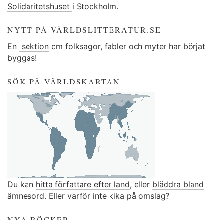
Solidaritetshuset
i Stockholm.
NYTT PÅ VÄRLDSLITTERATUR.SE
En
sektion
om folksagor, fabler och myter har börjat
byggas!
SÖK PÅ VÄRLDSKARTAN
Du kan
hitta författare efter land
, eller
bläddra bland
ämnesord
. Eller varför inte kika på
omslag
?
NYA BÖCKER