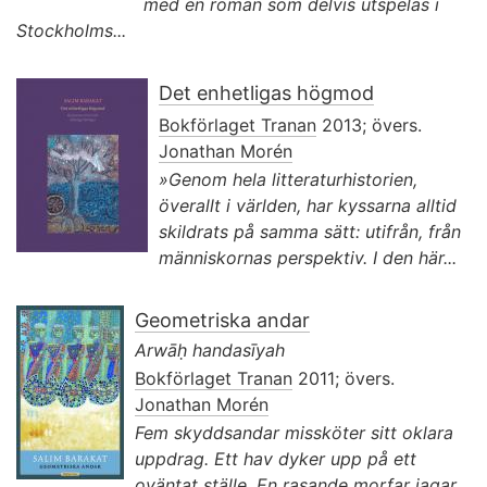
med en roman som delvis utspelas i
Stockholms...
Det enhetligas högmod
Bokförlaget Tranan
2013; övers.
Jonathan Morén
»Genom hela litteraturhistorien,
överallt i världen, har kyssarna alltid
skildrats på samma sätt: utifrån, från
människornas perspektiv. I den här...
Geometriska andar
Arwāḥ handasīyah
Bokförlaget Tranan
2011; övers.
Jonathan Morén
Fem skyddsandar missköter sitt oklara
uppdrag. Ett hav dyker upp på ett
oväntat ställe. En rasande morfar jagar